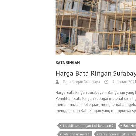
BATA RINGAN
Harga Bata Ringan Surabaya
Bata Ringan Surabaya
2 Januari 202
Harga Bata Ringan Surabaya – Bangunan yang 
Pemilihan Bata Ringan sebagai material dindin
mempermudah pekerjaan, menghemat pengelua
menggunakan Bata Ringan yang mempunyai spe
1 Kubik bata ringan jadi berapa m2
Bata He
bata ringan murah
bata ringan murah surab