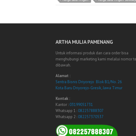
ARTHA MULIA PAMENANG
Untuk informasi produk dan cara order bisa
menghubungi marketing kami melalui nomor t
dibawah.
Alamat :
Sentra Bisnis Driyorejo Blok B1/No. 26
Kota Baru Driyorejo-Gresik, Jawa Timur
Kontak :
Kantor :
03199051731
Whatsapp 1 :
082257888307
Whatsapp 2 :
082257370537