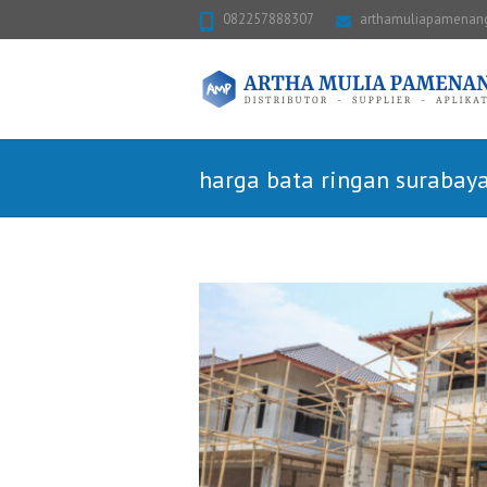
082257888307
arthamuliapamena
harga bata ringan surabay