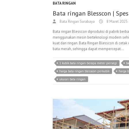
BATA RINGAN
Bata ringan Blesscon | Spe
Bata Ringan Surabaya
8 Maret 2025
Bata ringan Blesscon diproduksi di pabrik berba
menggunakan mesin berteknologi modern sehin
kuat dan ringan. Bata Ringan Blesscon di cetak 
bata merah, sehingga dapat mempercepat…
1 kubik bata ringan berapa meter persegi
ba
harga bata ringan blesscon perkubik
harga b
ukuran bata ringan