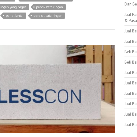
Dan Be
ringan yang bagus
pabrik bata ringan
Jual Pa
panel lantai
perekat bata ringan
& Pas
Jual B
Jual B
Beli B
Beli Ba
Jual B
Jual Ba
Jual Ba
Jual B
Jual B
Jual B