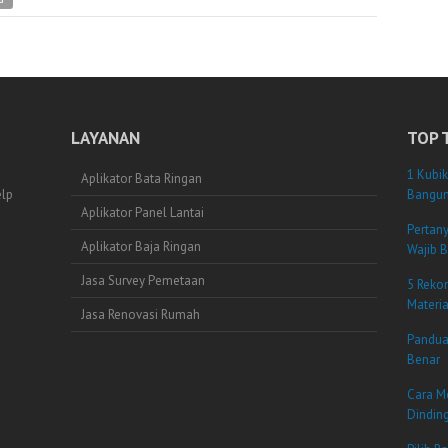
LAYANAN
TOP 
1 Kubik
Aplikator Bata Ringan
elp
Bangun
Aplikator Panel Lantai
Pertan
Aplikator Baja Ringan
Wajib B
Jasa Survey Pemetaan
5 Reko
Materi
Jasa Renovasi Rumah
Pandua
Benar
Cara M
Dindin