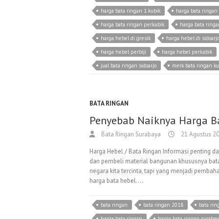
harga bata ringan 1 kubik
harga bata ringan 
harga bata ringan perkubik
harga bata ringa
harga hebel di gresik
harga hebel di sidoarj
harga hebel perbiji
harga hebel perkubik
jual bata ringan sidoarjo
merk bata ringan kua
BATA RINGAN
Penyebab Naiknya Harga B
Bata Ringan Surabaya
21 Agustus 2
Harga Hebel / Bata Ringan Informasi penting d
dan pembeli material bangunan khususnya bata
negara kita tercinta, tapi yang menjadi pembah
harga bata hebel.…
bata ringan
bata ringan 2018
bata ri
harga bata ringan
harga bata ringan surabay