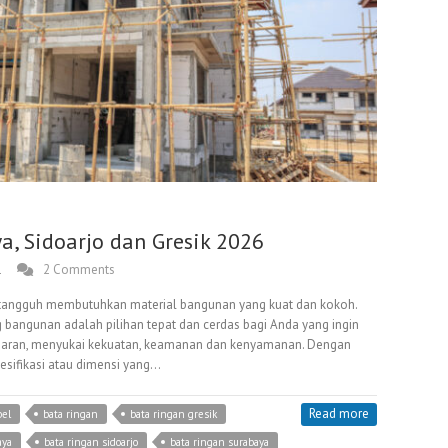
, Sidoarjo dan Gresik 2026
1
2 Comments
tangguh membutuhkan material bangunan yang kuat dan kokoh.
g bangunan adalah pilihan tepat dan cerdas bagi Anda yang ingin
ran, menyukai kekuatan, keamanan dan kenyamanan. Dengan
sifikasi atau dimensi yang…
Read more
bel
bata ringan
bata ringan gresik
aya
bata ringan sidoarjo
bata ringan surabaya