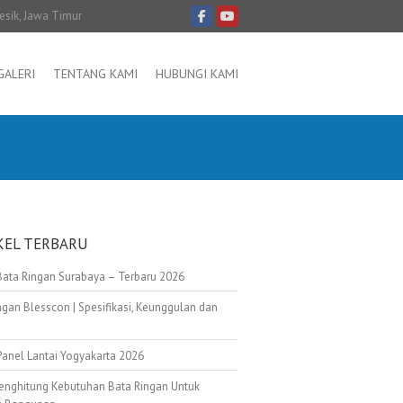
resik, Jawa Timur
GALERI
TENTANG KAMI
HUBUNGI KAMI
KEL TERBARU
Bata Ringan Surabaya – Terbaru 2026
ngan Blesscon | Spesifikasi, Keunggulan dan
Panel Lantai Yogyakarta 2026
enghitung Kebutuhan Bata Ringan Untuk