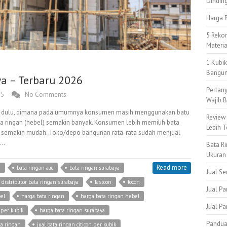
Dindin
Harga B
5 Reko
Materi
1 Kubi
Bangun
a – Terbaru 2026
Pertan
25
No Comments
Wajib B
an dulu, dimana pada umumnya konsumen masih menggunakan batu
Review
ta ringan (hebel) semakin banyak. Konsumen lebih memilih bata
Lebih T
 semakin mudah. Toko/depo bangunan rata-rata sudah menjual
a…
Bata Ri
Ukuran
Read more
n
bata ringan aac
bata ringan surabaya
Jual S
distributor bata ringan surabaya
fastcon
focon
Jual Pa
el
harga bata ringan
harga bata ringan hebel
Jual P
 per kubik
harga bata ringan surabaya
Pandua
ta ringan
jual bata ringan citicon per kubik