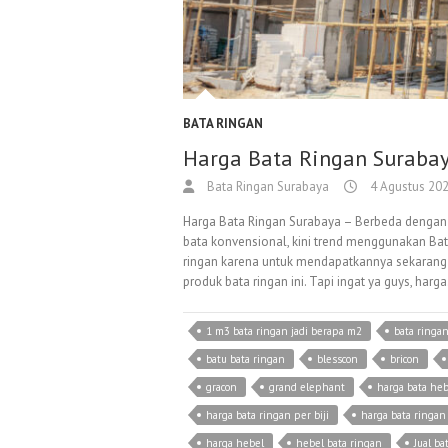
BATA RINGAN
Harga Bata Ringan Surabay
Bata Ringan Surabaya
4 Agustus 20
Harga Bata Ringan Surabaya – Berbeda deng
bata konvensional, kini trend menggunakan Ba
ringan karena untuk mendapatkannya sekarang
produk bata ringan ini. Tapi ingat ya guys, harg
1 m3 bata ringan jadi berapa m2
bata ringa
batu bata ringan
blesscon
bricon
gracon
grand elephant
harga bata heb
harga bata ringan per biji
harga bata ringan
harga hebel
hebel bata ringan
Jual ba