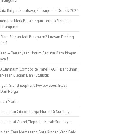
g Bangunan
ata Ringan Surabaya, Sidoarjo dan Gresik 2026
mendasi Merk Bata Ringan Terbaik Sebagai
al Bangunan
k Bata Ringan Jadi Berapa m2 Luasan Dinding
an ?
yaan – Pertanyaan Umum Seputar Bata Ringan,
aca !
 Aluminium Composite Panel (ACP), Bangunan
erkesan Elegan Dan Futuristik
ngan Grand Elephant, Review Spesifikasi,
 Dan Harga
emen Mortar
nel Lantai Citicon Harga Murah Di Surabaya
anel Lantai Grand Elephant Murah Surabaya
n dan Cara Memasang Bata Ringan Yang Baik