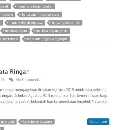
gresik
harga bata ringan perbiji
n sidoarjo
harga bata ringan surabaya
o
harga hebel di surabaya
harga hebel per m3
Jual bata ringan
jual bata ringan gresik
litas terbaik
merk bata ringan yang bagus
ata Ringan
018
No Comments
an sangat mengagetkan di bulan Agustus 2019 untuk para pebisnis
 ringan. Di bulan Agustus 2019 merupakan hari kemerdekaan bagi
asan utama saat ini bukanlah hari kemerdekaan tersebut. Melainkan
Read more
ngan murah
bata ringan surabaya
a