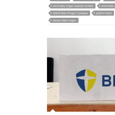
merk bata ringan kualitas terbaik
merk bata 
Pabrik Bata Ringan Surabaya
pabrik hebel
ukuran bata ringan