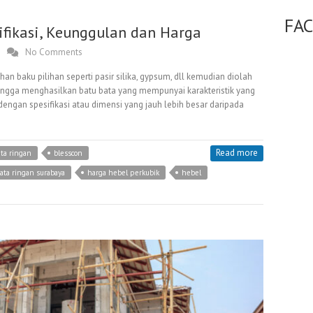
FA
sifikasi, Keunggulan dan Harga
No Comments
han baku pilihan seperti pasir silika, gypsum, dll kemudian diolah
gga menghasilkan batu bata yang mempunyai karakteristik yang
dengan spesifikasi atau dimensi yang jauh lebih besar daripada
Read more
ta ringan
blesscon
ata ringan surabaya
harga hebel perkubik
hebel