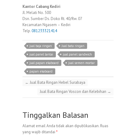
Kantor Cabang Kediri
Jl. Melati No. 500
Dsn. Sumber Ds. Doko Rt. 40/Rw. 07
Kecamatan Ngasem – Kediri
Telp.
081233321414
jual baja ringan
Jual bata ringan
jual panel lantai
jual panel sandwich
jual papan ekaboard
jual semen mortar
papan ekaboard
←
Jual Bata Ringan Hebel Surabaya
Jual Bata Ringan Voscon dan Kelebihan
→
Tinggalkan Balasan
Alamat email Anda tidak akan dipublikasikan.
Ruas
yang wajib ditandai
*