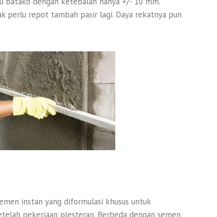
tau batako dengan ketebalan hanya +/- 10 mm.
ak perlu repot tambah pasir lagi. Daya rekatnya pun
emen instan yang diformulasi khusus untuk
telah pekerjaan plesteran. Berbeda dengan semen