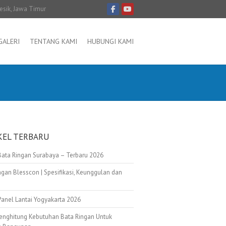
resik, Jawa Timur
GALERI
TENTANG KAMI
HUBUNGI KAMI
KEL TERBARU
Bata Ringan Surabaya – Terbaru 2026
ngan Blesscon | Spesifikasi, Keunggulan dan
Panel Lantai Yogyakarta 2026
enghitung Kebutuhan Bata Ringan Untuk