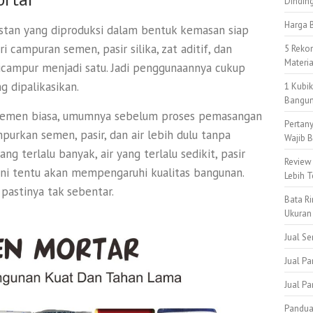
Dindin
Harga B
tan yang diproduksi dalam bentuk kemasan siap
i campuran semen, pasir silika, zat aditif, dan
5 Reko
Materi
dicampur menjadi satu. Jadi penggunaannya cukup
g dipalikasikan.
1 Kubi
Bangun
semen biasa, umumnya sebelum proses pemasangan
Pertan
urkan semen, pasir, dan air lebih dulu tanpa
Wajib B
ng terlalu banyak, air yang terlalu sedikit, pasir
Review
l ini tentu akan mempengaruhi kualitas bangunan.
Lebih T
 pastinya tak sebentar.
Bata Ri
Ukuran
Jual S
Jual Pa
Jual P
Pandua