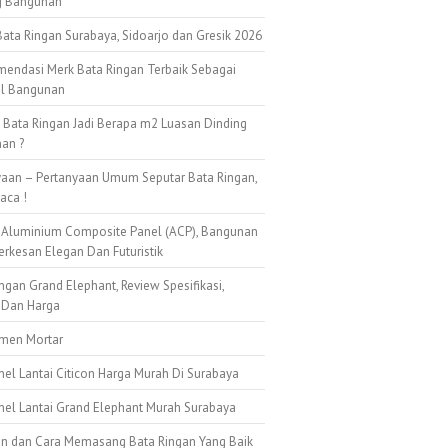
g Bangunan
ata Ringan Surabaya, Sidoarjo dan Gresik 2026
mendasi Merk Bata Ringan Terbaik Sebagai
al Bangunan
k Bata Ringan Jadi Berapa m2 Luasan Dinding
an ?
yaan – Pertanyaan Umum Seputar Bata Ringan,
aca !
 Aluminium Composite Panel (ACP), Bangunan
erkesan Elegan Dan Futuristik
ngan Grand Elephant, Review Spesifikasi,
 Dan Harga
emen Mortar
nel Lantai Citicon Harga Murah Di Surabaya
anel Lantai Grand Elephant Murah Surabaya
n dan Cara Memasang Bata Ringan Yang Baik