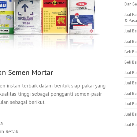
Dan Be
Jual Pa
& Pas
Jual B
Jual B
Beli B
Beli Ba
an Semen Mortar
Jual B
Jual Ba
instan terbaik dalam bentuk siap pakai yang
ualitas tinggi sebagai pengganti semen-pasir
Jual Ba
lan sebagai berikut.
Jual B
Jual B
ya
Jual B
ah Retak