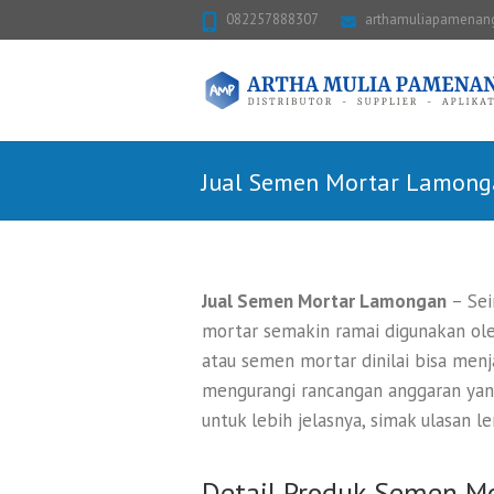
082257888307
arthamuliapamena
Jual Semen Mortar Lamonga
Jual Semen Mortar Lamongan
– Sei
mortar semakin ramai digunakan ol
atau semen mortar dinilai bisa men
mengurangi rancangan anggaran yang
untuk lebih jelasnya, simak ulasan l
Detail Produk Semen M