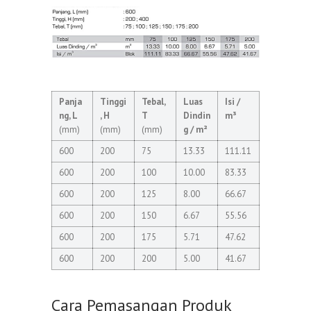
Panja
Tinggi
Tebal,
Luas
Isi /
ng, L
, H
T
Dindin
m³
(mm)
(mm)
(mm)
g / m²
600
200
75
13.33
111.11
600
200
100
10.00
83.33
600
200
125
8.00
66.67
600
200
150
6.67
55.56
600
200
175
5.71
47.62
600
200
200
5.00
41.67
Cara Pemasangan Produk