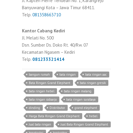
Jl. Kapten Pierre Tendean No. 1, Karangrejo
Banyuwangi Kota – Jawa Timur 68411.
Telp.
081358663710
Kantor Cabang Kediri
Jl. Melati No. 500
Dsn. Sumber Ds. Doko Rt. 40/Rw. 07
Kecamatan Ngasem – Kediri
Telp.
081233321414
bangun rumah
bata ringan
bata ringan aac
Bata Ringan Grand Elephant
bata ringan gresik
bata ringan hebel
bata ringan malang
bata ringan sidoarjo
bata ringan surabaya
dinding
Distributor
grand elephant
Harga Bata Ringan Grand Elephant
hebel
Jual bata ringan
Jual Bata Ringan Grand Elephant
konstruksi
kontraktor