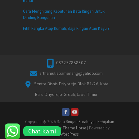
Benar
Cara Menghitung Kebutuhan Bata Ringan Untuk
Dinding Bangunan
Pilih Rangka Atap Rumah, Baja Ringan Atau Kayu ?
082257888307
arthamuliapamenang@yahoo.com
Sentra Bisnis Driyorejo Blok B1/26, Kota
Baru Driyorejo-Gresik, Jawa Timur
Copyright © 2026
Bata Ringan Surabaya
|
Kebijakan
Privasi
| Theme by:
Theme Horse
| Powered by:
Chat Kami
WordPress