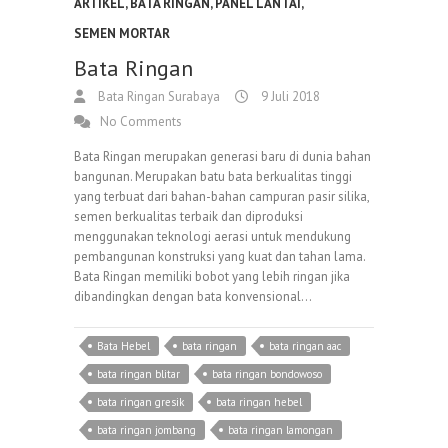
ARTIKEL
,
BATA RINGAN
,
PANEL LANTAI
,
SEMEN MORTAR
Bata Ringan
Bata Ringan Surabaya
9 Juli 2018
No Comments
Bata Ringan merupakan generasi baru di dunia bahan
bangunan. Merupakan batu bata berkualitas tinggi
yang terbuat dari bahan-bahan campuran pasir silika,
semen berkualitas terbaik dan diproduksi
menggunakan teknologi aerasi untuk mendukung
pembangunan konstruksi yang kuat dan tahan lama.
Bata Ringan memiliki bobot yang lebih ringan jika
dibandingkan dengan bata konvensional…
Bata Hebel
bata ringan
bata ringan aac
bata ringan blitar
bata ringan bondowoso
bata ringan gresik
bata ringan hebel
bata ringan jombang
bata ringan lamongan