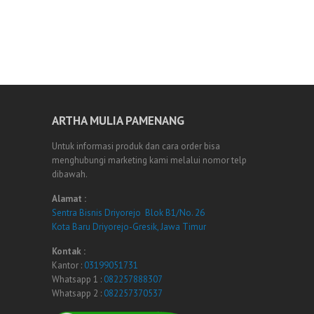
ARTHA MULIA PAMENANG
Untuk informasi produk dan cara order bisa
menghubungi marketing kami melalui nomor telp
dibawah.
Alamat :
Sentra Bisnis Driyorejo Blok B1/No. 26
Kota Baru Driyorejo-Gresik, Jawa Timur
Kontak :
Kantor :
03199051731
Whatsapp 1 :
082257888307
Whatsapp 2 :
082257370537