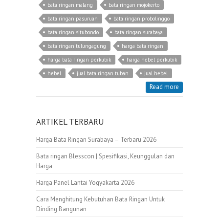
bata ringan malang
bata ringan mojokerto
bata ringan pasuruan
bata ringan probolinggo
bata ringan situbondo
bata ringan surabaya
bata ringan tulungagung
harga bata ringan
harga bata ringan perkubik
harga hebel perkubik
hebel
jual bata ringan tuban
jual hebel
Read more
ARTIKEL TERBARU
Harga Bata Ringan Surabaya – Terbaru 2026
Bata ringan Blesscon | Spesifikasi, Keunggulan dan
Harga
Harga Panel Lantai Yogyakarta 2026
Cara Menghitung Kebutuhan Bata Ringan Untuk
Dinding Bangunan