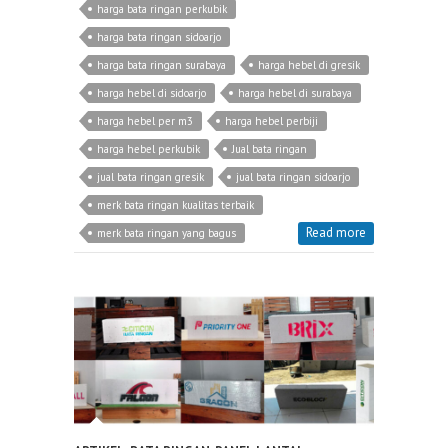
harga bata ringan perkubik
harga bata ringan sidoarjo
harga bata ringan surabaya
harga hebel di gresik
harga hebel di sidoarjo
harga hebel di surabaya
harga hebel per m3
harga hebel perbiji
harga hebel perkubik
Jual bata ringan
jual bata ringan gresik
jual bata ringan sidoarjo
merk bata ringan kualitas terbaik
Read more
merk bata ringan yang bagus