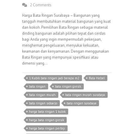
2 Comments
Harga Bata Ringan Surabaya – Bangunan yang
tangguh membutuhkan material bangunan yang kuat
dan kokoh. Pemilihan Bata Ringan sebagai material
dinding bangunan adalah pilihan tepat dan cerdas
bagi Anda yang ingin mempermudah pekerjaan,
menghemat pengeluaran, menyukai kekuatan,
keamanan dan kenyamanan. Dengan menggunakan
Bata Ringan yang mempunyai spesifikasi atau
dimensi yang…
1 Kubik bata ringan jadi berapa m2
Bata Hebel
bata ringan
bata ringan gresik
bata ringan murah
bata ringan murah surabaya
bata ringan sidoarjo
bata ringan surabaya
harga bata ringan 1 kubik
harga bata ringan gresik
harga bata ringan perbiji