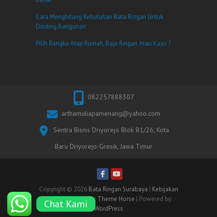
Cara Menghitung Kebutuhan Bata Ringan Untuk
Dinding Bangunan
Pilih Rangka Atap Rumah, Baja Ringan Atau Kayu ?
082257888307
arthamuliapamenang@yahoo.com
Sentra Bisnis Driyorejo Blok B1/26, Kota
Baru Driyorejo-Gresik, Jawa Timur
Copyright © 2026
Bata Ringan Surabaya
|
Kebijakan
Privasi
| Theme by:
Theme Horse
| Powered by:
Chat Kami
WordPress