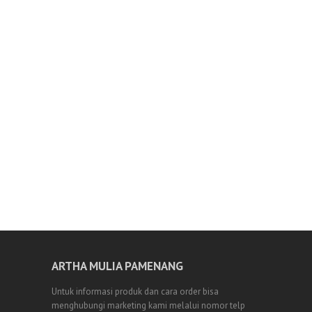
ARTHA MULIA PAMENANG
Untuk informasi produk dan cara order bisa
menghubungi marketing kami melalui nomor telp