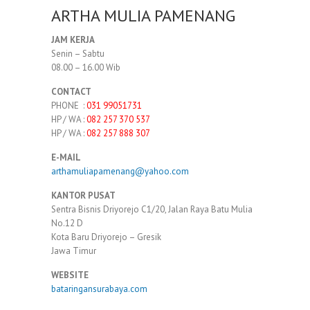
ARTHA MULIA PAMENANG
JAM KERJA
Senin – Sabtu
08.00 – 16.00 Wib
CONTACT
PHONE :
031 99051731
HP / WA :
082 257 370 537
HP / WA :
082 257 888 307
E-MAIL
arthamuliapamenang@yahoo.com
KANTOR PUSAT
Sentra Bisnis Driyorejo C1/20, Jalan Raya Batu Mulia
No.12 D
Kota Baru Driyorejo – Gresik
Jawa Timur
WEBSITE
bataringansurabaya.com