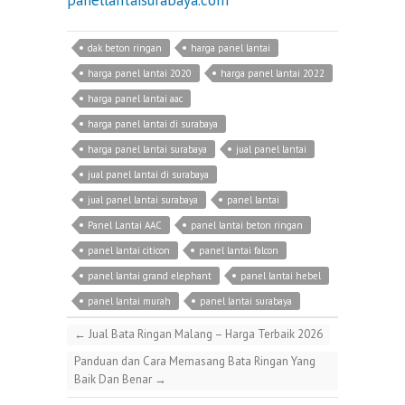
panellantaisurabaya.com
dak beton ringan
harga panel lantai
harga panel lantai 2020
harga panel lantai 2022
harga panel lantai aac
harga panel lantai di surabaya
harga panel lantai surabaya
jual panel lantai
jual panel lantai di surabaya
jual panel lantai surabaya
panel lantai
Panel Lantai AAC
panel lantai beton ringan
panel lantai citicon
panel lantai falcon
panel lantai grand elephant
panel lantai hebel
panel lantai murah
panel lantai surabaya
←
Jual Bata Ringan Malang – Harga Terbaik 2026
Panduan dan Cara Memasang Bata Ringan Yang
Baik Dan Benar
→