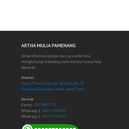
ARTHA MULIA PAMENANG
Untuk informasi produk dan cara order bisa
menghubungi marketing kami melalui nomor telp
dibawah.
Alamat :
Sentra Bisnis Driyorejo Blok B1/No. 26
Kota Baru Driyorejo-Gresik, Jawa Timur
Kontak :
Kantor :
03199051731
Whatsapp 1 :
082257888307
Whatsapp 2 :
082257370537