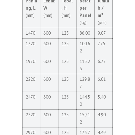
Panja
Lebar,
Tebal
Berat
Jumla
ng, L
W
, H
per
h /
(mm)
(mm)
(mm)
Panel
m³
(kg)
(pcs)
1470
600
125
86.00
9.07
1720
600
125
100.6
7.75
2
1970
600
125
115.2
6.77
5
2220
600
125
129.8
6.01
7
2470
600
125
144.5
5.40
0
2720
600
125
159.1
4.90
2
2970
600
125
173.7
4.49