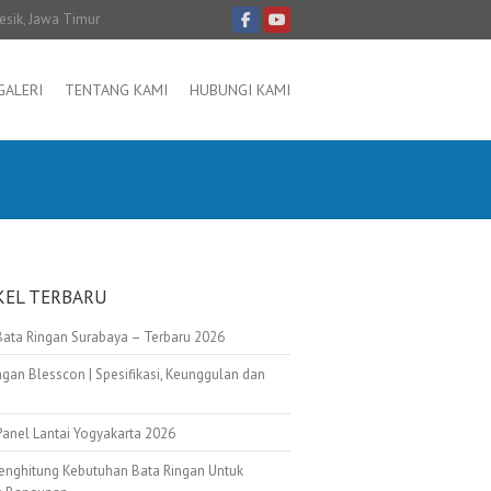
resik, Jawa Timur
GALERI
TENTANG KAMI
HUBUNGI KAMI
KEL TERBARU
Bata Ringan Surabaya – Terbaru 2026
ngan Blesscon | Spesifikasi, Keunggulan dan
Panel Lantai Yogyakarta 2026
enghitung Kebutuhan Bata Ringan Untuk