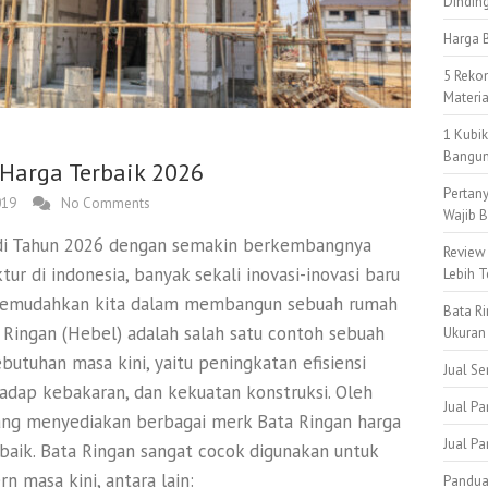
Dindin
Harga B
5 Reko
Materi
1 Kubi
Bangun
 Harga Terbaik 2026
Pertan
019
No Comments
Wajib B
 di Tahun 2026 dengan semakin berkembangnya
Review
r di indonesia, banyak sekali inovasi-inovasi baru
Lebih T
 memudahkan kita dalam membangun sebuah rumah
Bata Ri
 Ringan (Hebel) adalah salah satu contoh sebuah
Ukuran
utuhan masa kini, yaitu peningkatan efisiensi
Jual S
hadap kebakaran, dan kekuatan konstruksi. Oleh
Jual Pa
ang menyediakan berbagai merk Bata Ringan harga
Jual P
baik. Bata Ringan sangat cocok digunakan untuk
masa kini, antara lain:
Pandua