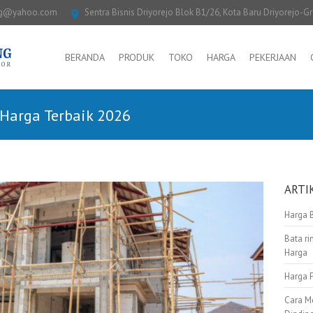
ng@yahoo.com
Sentra Bisnis Driyorejo Blok B1/26, Kota Baru Driyorejo-G
BERANDA
PRODUK
TOKO
HARGA
PEKERJAAN
 Harga Terbaik 2026
ARTI
Harga 
Bata ri
Harga
Harga 
Cara M