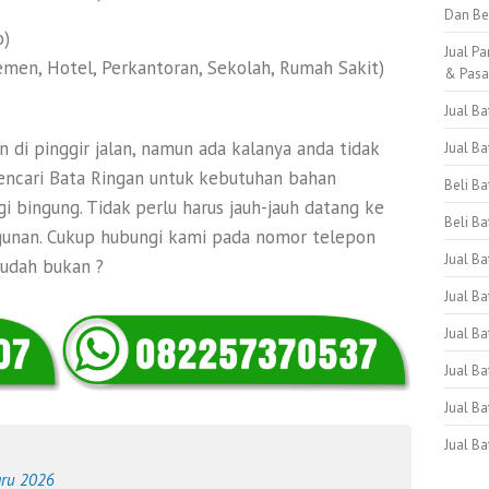
Dan Be
o)
Jual Pa
emen, Hotel, Perkantoran, Sekolah, Rumah Sakit)
& Pas
Jual B
 di pinggir jalan, namun ada kalanya anda tidak
Jual B
mencari Bata Ringan untuk kebutuhan bahan
Beli B
i bingung. Tidak perlu harus jauh-jauh datang ke
Beli Ba
unan. Cukup hubungi kami pada nomor telepon
Jual B
Mudah bukan ?
Jual Ba
Jual Ba
Jual B
Jual B
Jual B
aru 2026