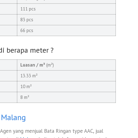
111 pcs
83 pcs
66 pcs
di berapa meter ?
Luasan / m³
(m²)
13.33 m²
10 m²
8 m²
 Malang
/ Agen yang menjual Bata Ringan type AAC, jual