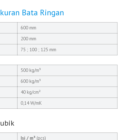
Ukuran Bata Ringan
600 mm
200 mm
75 ; 100 ; 125 mm
500 kg/m³
600 kg/m³
40 kg/cm²
0,14 W/mK
Kubik
Isi / m³
(pcs)