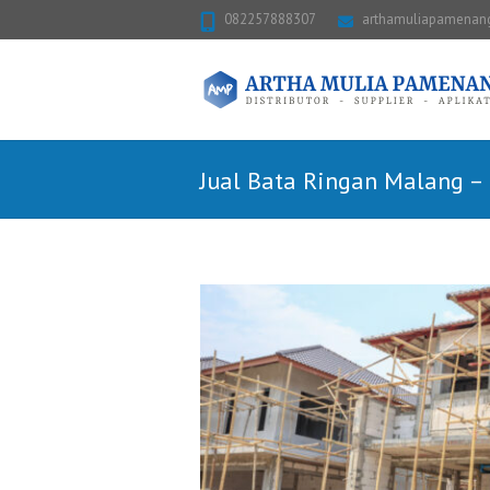
082257888307
arthamuliapamena
Jual Bata Ringan Malang –