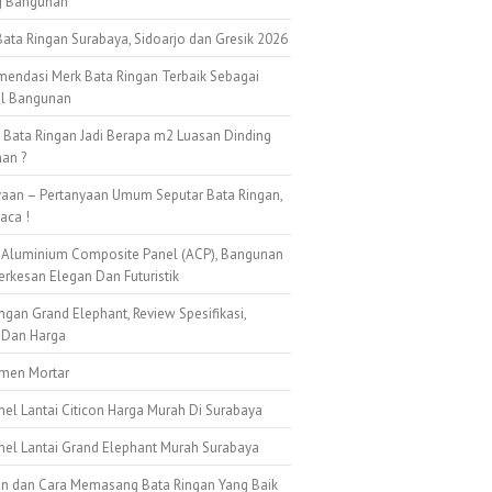
g Bangunan
ata Ringan Surabaya, Sidoarjo dan Gresik 2026
mendasi Merk Bata Ringan Terbaik Sebagai
al Bangunan
k Bata Ringan Jadi Berapa m2 Luasan Dinding
an ?
yaan – Pertanyaan Umum Seputar Bata Ringan,
aca !
 Aluminium Composite Panel (ACP), Bangunan
erkesan Elegan Dan Futuristik
ngan Grand Elephant, Review Spesifikasi,
 Dan Harga
emen Mortar
nel Lantai Citicon Harga Murah Di Surabaya
anel Lantai Grand Elephant Murah Surabaya
n dan Cara Memasang Bata Ringan Yang Baik