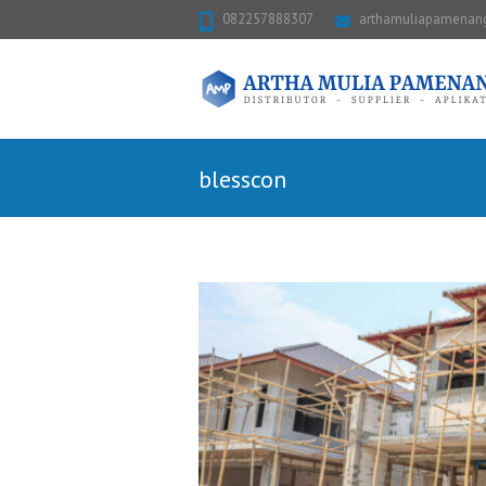
082257888307
arthamuliapamena
blesscon