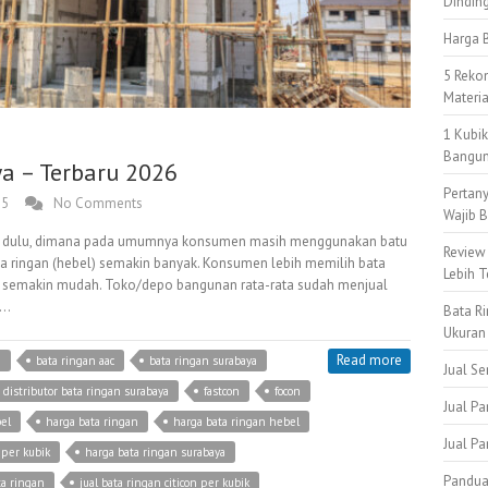
Dindin
Harga B
5 Reko
Materi
1 Kubi
Bangun
a – Terbaru 2026
Pertan
25
No Comments
Wajib B
an dulu, dimana pada umumnya konsumen masih menggunakan batu
Review
ta ringan (hebel) semakin banyak. Konsumen lebih memilih bata
Lebih T
 semakin mudah. Toko/depo bangunan rata-rata sudah menjual
a…
Bata Ri
Ukuran
Read more
n
bata ringan aac
bata ringan surabaya
Jual S
distributor bata ringan surabaya
fastcon
focon
Jual Pa
el
harga bata ringan
harga bata ringan hebel
Jual P
 per kubik
harga bata ringan surabaya
Pandua
ta ringan
jual bata ringan citicon per kubik