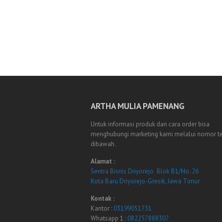
ARTHA MULIA PAMENANG
Untuk informasi produk dan cara order bisa
menghubungi marketing kami melalui nomor t
dibawah.
Alamat :
Sentra Bisnis Driyorejo Blok B1/No. 26
Kota Baru Driyorejo-Gresik, Jawa Timur
Kontak :
Kantor :
03199051731
Whatsapp 1 :
082257888307