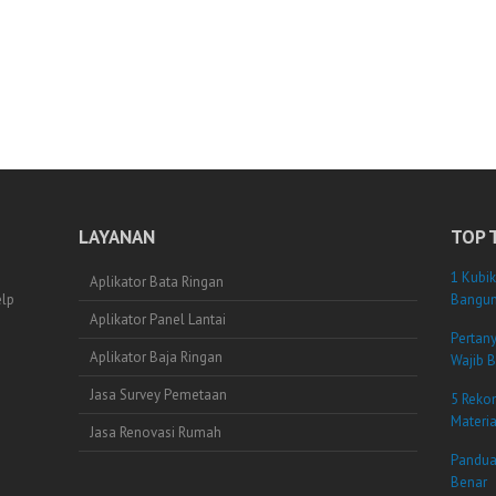
LAYANAN
TOP 
1 Kubik
Aplikator Bata Ringan
elp
Bangun
Aplikator Panel Lantai
Pertan
Aplikator Baja Ringan
Wajib B
Jasa Survey Pemetaan
5 Reko
Materi
Jasa Renovasi Rumah
Pandua
Benar