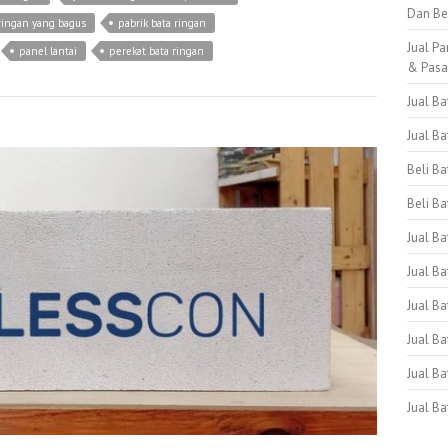
Dan Be
ringan yang bagus
pabrik bata ringan
Jual Pa
panel lantai
perekat bata ringan
& Pas
Jual B
Jual B
Beli B
Beli Ba
Jual B
Jual Ba
Jual Ba
Jual B
Jual B
Jual B