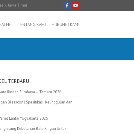
resik, Jawa Timur
GALERI
TENTANG KAMI
HUBUNGI KAMI
KEL TERBARU
Bata Ringan Surabaya – Terbaru 2026
ngan Blesscon | Spesifikasi, Keunggulan dan
Panel Lantai Yogyakarta 2026
enghitung Kebutuhan Bata Ringan Untuk