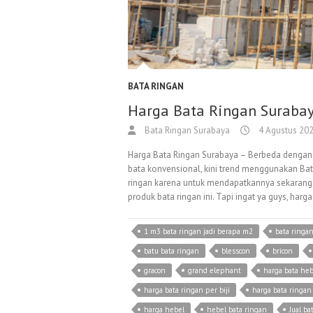
BATA RINGAN
Harga Bata Ringan Surabay
Bata Ringan Surabaya
4 Agustus 20
Harga Bata Ringan Surabaya – Berbeda deng
bata konvensional, kini trend menggunakan Ba
ringan karena untuk mendapatkannya sekarang
produk bata ringan ini. Tapi ingat ya guys, harg
1 m3 bata ringan jadi berapa m2
bata ringa
batu bata ringan
blesscon
bricon
gracon
grand elephant
harga bata heb
harga bata ringan per biji
harga bata ringan
harga hebel
hebel bata ringan
Jual ba