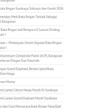
g Bangunan
ata Ringan Surabaya, Sidoarjo dan Gresik 2026
mendasi Merk Bata Ringan Terbaik Sebagai
al Bangunan
k Bata Ringan Jadi Berapa m2 Luasan Dinding
an ?
yaan – Pertanyaan Umum Seputar Bata Ringan,
aca !
 Aluminium Composite Panel (ACP), Bangunan
erkesan Elegan Dan Futuristik
ngan Grand Elephant, Review Spesifikasi,
 Dan Harga
emen Mortar
nel Lantai Citicon Harga Murah Di Surabaya
anel Lantai Grand Elephant Murah Surabaya
n dan Cara Memasang Bata Ringan Yang Baik