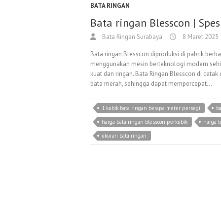
BATA RINGAN
Bata ringan Blesscon | Spe
Bata Ringan Surabaya
8 Maret 2025
Bata ringan Blesscon diproduksi di pabrik berba
menggunakan mesin berteknologi modern sehin
kuat dan ringan. Bata Ringan Blesscon di cetak 
bata merah, sehingga dapat mempercepat…
1 kubik bata ringan berapa meter persegi
ba
harga bata ringan blesscon perkubik
harga b
ukuran bata ringan