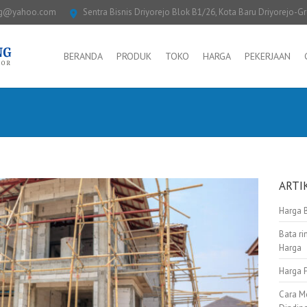
ng@yahoo.com
Sentra Bisnis Driyorejo Blok B1/26, Kota Baru Driyorejo-G
BERANDA
PRODUK
TOKO
HARGA
PEKERJAAN
ARTI
Harga 
Bata ri
Harga
Harga 
Cara M