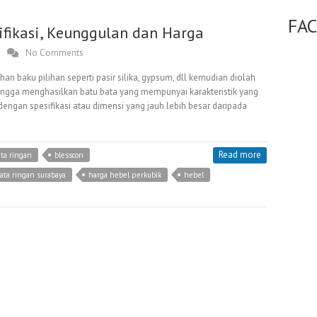
FA
sifikasi, Keunggulan dan Harga
No Comments
han baku pilihan seperti pasir silika, gypsum, dll kemudian diolah
gga menghasilkan batu bata yang mempunyai karakteristik yang
dengan spesifikasi atau dimensi yang jauh lebih besar daripada
Read more
ta ringan
blesscon
ata ringan surabaya
harga hebel perkubik
hebel