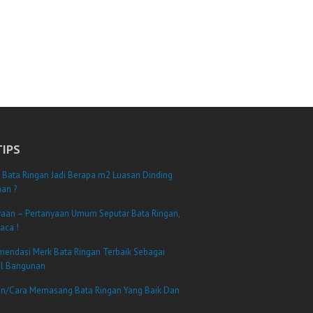
TIPS
 Bata Ringan Jadi Berapa m2 Luasan Dinding
an ?
yaan – Pertanyaan Umum Seputar Bata Ringan,
aca !
mendasi Merk Bata Ringan Terbaik Sebagai
al Bangunan
n/Cara Memasang Bata Ringan Yang Baik Dan