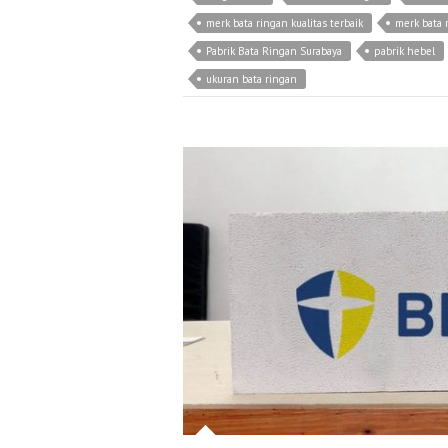
merk bata ringan kualitas terbaik
merk bata 
Pabrik Bata Ringan Surabaya
pabrik hebel
ukuran bata ringan