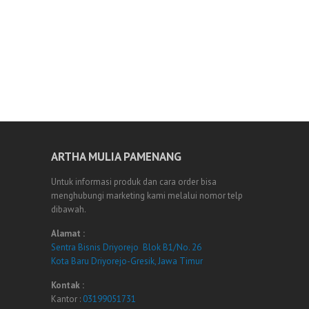
ARTHA MULIA PAMENANG
Untuk informasi produk dan cara order bisa
menghubungi marketing kami melalui nomor telp
dibawah.
Alamat :
Sentra Bisnis Driyorejo Blok B1/No. 26
Kota Baru Driyorejo-Gresik, Jawa Timur
Kontak :
Kantor :
03199051731