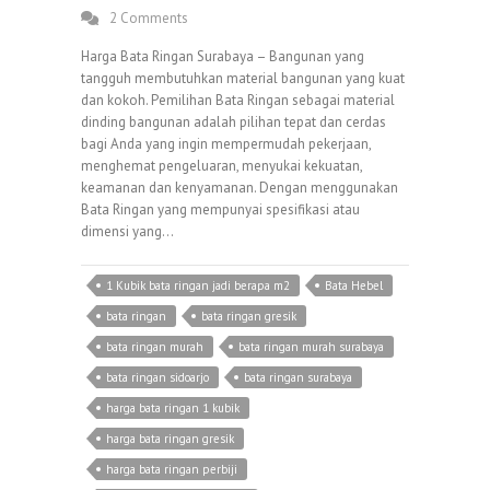
2 Comments
Harga Bata Ringan Surabaya – Bangunan yang
tangguh membutuhkan material bangunan yang kuat
dan kokoh. Pemilihan Bata Ringan sebagai material
dinding bangunan adalah pilihan tepat dan cerdas
bagi Anda yang ingin mempermudah pekerjaan,
menghemat pengeluaran, menyukai kekuatan,
keamanan dan kenyamanan. Dengan menggunakan
Bata Ringan yang mempunyai spesifikasi atau
dimensi yang…
1 Kubik bata ringan jadi berapa m2
Bata Hebel
bata ringan
bata ringan gresik
bata ringan murah
bata ringan murah surabaya
bata ringan sidoarjo
bata ringan surabaya
harga bata ringan 1 kubik
harga bata ringan gresik
harga bata ringan perbiji