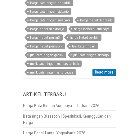
harga bata ringan perkubik
harga bata ringan sidoarjo
harga bata ringan surabaya
harga hebel di gresik
harga hebel di sidoarjo
harga hebel di surabaya
harga hebel per m3
harga hebel perbiji
harga hebel perkubik
Jual bata ringan
jual bata ringan gresik
jual bata ringan sidoarjo
merk bata ringan kualitas terbaik
Read more
merk bata ringan yang bagus
ARTIKEL TERBARU
Harga Bata Ringan Surabaya – Terbaru 2026
Bata ringan Blesscon | Spesifikasi, Keunggulan dan
Harga
Harga Panel Lantai Yogyakarta 2026