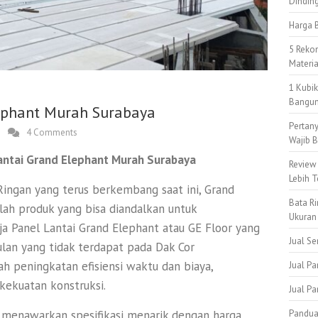
Dindin
Harga B
5 Reko
Materi
1 Kubi
Bangun
lephant Murah Surabaya
Pertan
4 Comments
Wajib B
antai Grand Elephant Murah Surabaya
Review
Lebih T
Ringan yang terus berkembang saat ini, Grand
Bata Ri
ah produk yang bisa diandalkan untuk
Ukuran
ja Panel Lantai Grand Elephant atau GE Floor yang
Jual S
lan yang tidak terdapat pada Dak Cor
ah peningkatan efisiensi waktu dan biaya,
Jual Pa
kekuatan konstruksi.
Jual P
Pandua
 menawarkan spesifikasi menarik dengan harga