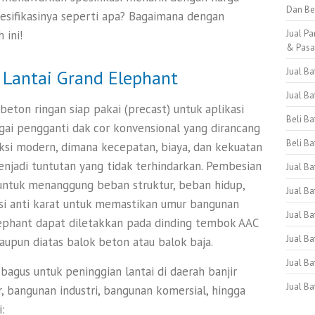
Dan Be
pesifikasinya seperti apa? Bagaimana dengan
Jual Pa
 ini!
& Pas
Jual B
Lantai Grand Elephant
Jual B
beton ringan siap pakai (precast) untuk aplikasi
Beli B
ai pengganti dak cor konvensional yang dirancang
Beli Ba
si modern, dimana kecepatan, biaya, dan kekuatan
jadi tuntutan yang tidak terhindarkan. Pembesian
Jual B
 untuk menanggung beban struktur, beban hidup,
Jual Ba
si anti karat untuk memastikan umur bangunan
Jual Ba
lephant dapat diletakkan pada dinding tembok AAC
Jual B
maupun diatas balok beton atau balok baja.
Jual B
bagus untuk peninggian lantai di daerah banjir
Jual B
, bangunan industri, bangunan komersial, hingga
: