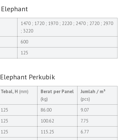
 Elephant
1470 ; 1720 ; 1970 ; 2220 ; 2470 ; 2720 ; 2970
; 3220
600
125
 Elephant Perkubik
Tebal, H
(mm)
Berat per Panel
Jumlah / m³
(kg)
(pcs)
125
86.00
9.07
125
100.62
7.75
125
115.25
6.77