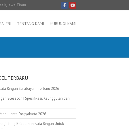
resik, Jawa Timur
GALERI
TENTANG KAMI
HUBUNGI KAMI
KEL TERBARU
Bata Ringan Surabaya – Terbaru 2026
ngan Blesscon | Spesifikasi, Keunggulan dan
Panel Lantai Yogyakarta 2026
enghitung Kebutuhan Bata Ringan Untuk