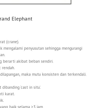
rand Elephant
at (crane).
dak mengalami penyusutan sehingga mengurangi
an.
 berarti akibat beban sendiri.
t rendah.
 dilapangan, maka mutu konsisten dan terkendali.
dibanding ‘cast in situ’.
ti karat.
ik.
yang baik selama >3 jam