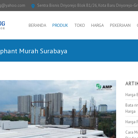
ng@yahoo.com
Sentra Bisnis Driyorejo Blok B1/26, Kota Baru Driyorejo-G
BERANDA
PRODUK
TOKO
HARGA
PEKERJAAN
lephant Murah Surabaya
ARTI
Harga 
Bata ri
Harga
Harga 
Cara M