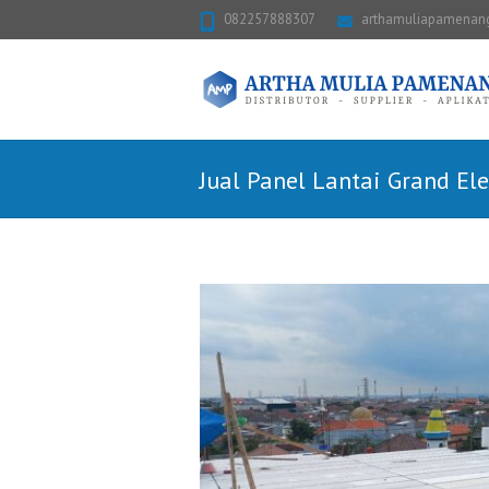
082257888307
arthamuliapamena
Jual Panel Lantai Grand E