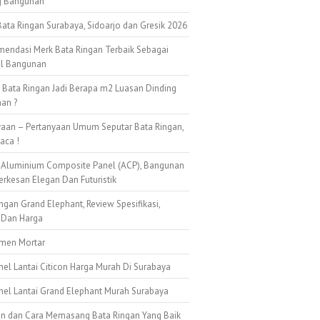
g Bangunan
ata Ringan Surabaya, Sidoarjo dan Gresik 2026
mendasi Merk Bata Ringan Terbaik Sebagai
al Bangunan
k Bata Ringan Jadi Berapa m2 Luasan Dinding
an ?
yaan – Pertanyaan Umum Seputar Bata Ringan,
aca !
 Aluminium Composite Panel (ACP), Bangunan
erkesan Elegan Dan Futuristik
ngan Grand Elephant, Review Spesifikasi,
 Dan Harga
emen Mortar
nel Lantai Citicon Harga Murah Di Surabaya
anel Lantai Grand Elephant Murah Surabaya
n dan Cara Memasang Bata Ringan Yang Baik