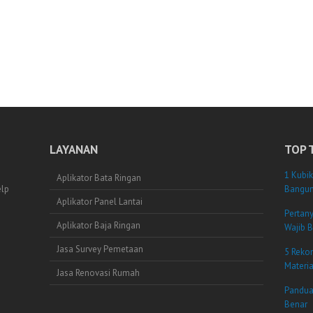
LAYANAN
TOP 
1 Kubik
Aplikator Bata Ringan
elp
Bangun
Aplikator Panel Lantai
Pertan
Aplikator Baja Ringan
Wajib B
Jasa Survey Pemetaan
5 Reko
Materi
Jasa Renovasi Rumah
Pandua
Benar