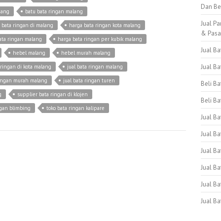
Dan Be
pang
batu bata ringan malang
Jual Pa
 bata ringan di malang
harga bata ringan kota malang
& Pas
ata ringan malang
harga bata ringan per kubik malang
Jual B
hebel malang
hebel murah malang
Jual B
 ringan di kota malang
jual bata ringan malang
ringan murah malang
jual bata ringan turen
Beli B
g
supplier bata ringan di klojen
Beli Ba
ngan blimbing
toko bata ringan kalipare
Jual B
Jual Ba
Jual Ba
Jual B
Jual B
Jual B