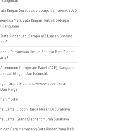
g Bangunan
ata Ringan Surabaya, Sidoarjo dan Gresik 2026
mendasi Merk Bata Ringan Terbaik Sebagai
al Bangunan
k Bata Ringan Jadi Berapa m2 Luasan Dinding
an ?
yaan – Pertanyaan Umum Seputar Bata Ringan,
aca !
 Aluminium Composite Panel (ACP), Bangunan
erkesan Elegan Dan Futuristik
ngan Grand Elephant, Review Spesifikasi,
 Dan Harga
emen Mortar
nel Lantai Citicon Harga Murah Di Surabaya
anel Lantai Grand Elephant Murah Surabaya
n dan Cara Memasang Bata Ringan Yang Baik