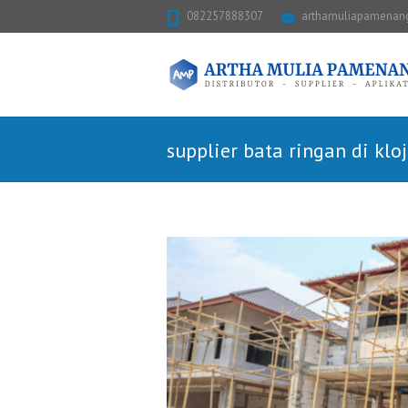
082257888307
arthamuliapamena
supplier bata ringan di klo