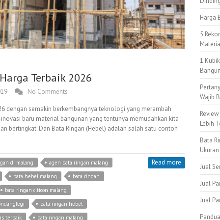
Dindin
Harga B
5 Reko
Materi
1 Kubi
Bangun
 Harga Terbaik 2026
Pertan
019
No Comments
Wajib B
 2026 dengan semakin berkembangnya teknologi yang merambah
Review
asi-inovasi baru material bangunan yang tentunya memudahkan kita
Lebih T
bertingkat. Dan Bata Ringan (Hebel) adalah salah satu contoh
Bata Ri
Ukuran
Read more
ngan di malang
agen bata ringan malang
Jual S
bata hebel malang
bata ringan
Jual Pa
bata ringan citicon malang
Jual P
ondanglegi
bata ringan hebel
Pandua
as terbaik
bata ringan malang