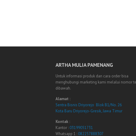
ARTHA MULIA PAMENANG
Untuk informasi produk dan cara order bisa
menghubungi marketing kami melalui nomor t
dibawah.
Alamat :
Sentra Bisnis Driyorejo Blok B1/No. 26
Kota Baru Driyorejo-Gresik, Jawa Timur
Kontak :
Kantor :
03199051731
Whatsapp 1 :
082257888307