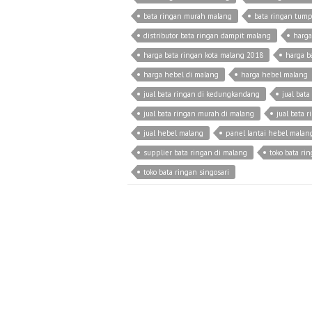
bata ringan murah malang
bata ringan tum
distributor bata ringan dampit malang
harga
harga bata ringan kota malang 2018
harga b
harga hebel di malang
harga hebel malang
jual bata ringan di kedungkandang
jual bata
jual bata ringan murah di malang
jual bata 
jual hebel malang
panel lantai hebel malan
supplier bata ringan di malang
toko bata ri
toko bata ringan singosari