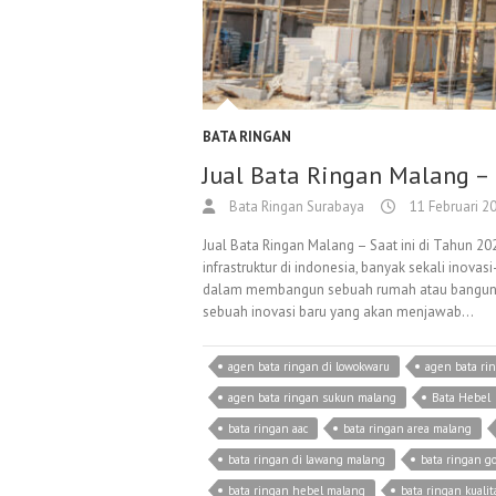
BATA RINGAN
Jual Bata Ringan Malang –
Bata Ringan Surabaya
11 Februari 2
Jual Bata Ringan Malang – Saat ini di Tahun
infrastruktur di indonesia, banyak sekali inov
dalam membangun sebuah rumah atau bangunan 
sebuah inovasi baru yang akan menjawab…
agen bata ringan di lowokwaru
agen bata ri
agen bata ringan sukun malang
Bata Hebel
bata ringan aac
bata ringan area malang
bata ringan di lawang malang
bata ringan g
bata ringan hebel malang
bata ringan kualit