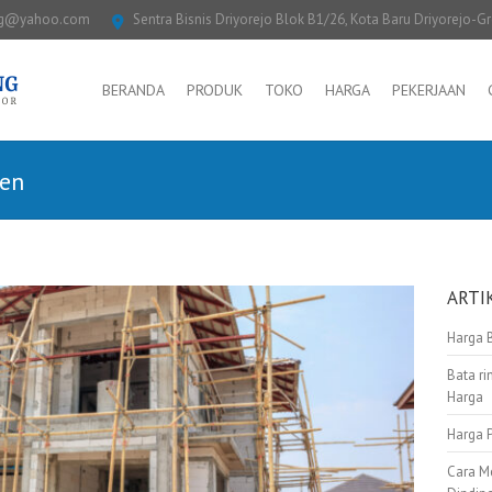
ng@yahoo.com
Sentra Bisnis Driyorejo Blok B1/26, Kota Baru Driyorejo-G
BERANDA
PRODUK
TOKO
HARGA
PEKERJAAN
jen
ARTI
Harga 
Bata ri
Harga
Harga 
Cara M