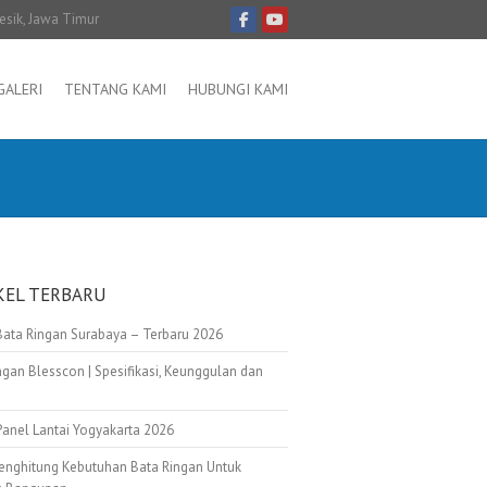
resik, Jawa Timur
GALERI
TENTANG KAMI
HUBUNGI KAMI
KEL TERBARU
Bata Ringan Surabaya – Terbaru 2026
ngan Blesscon | Spesifikasi, Keunggulan dan
Panel Lantai Yogyakarta 2026
enghitung Kebutuhan Bata Ringan Untuk