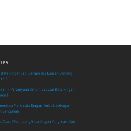
TIPS
 Bata Ringan Jadi Berapa m2 Luasan Dinding
an ?
yaan – Pertanyaan Umum Seputar Bata Ringan,
aca !
mendasi Merk Bata Ringan Terbaik Sebagai
al Bangunan
n/Cara Memasang Bata Ringan Yang Baik Dan