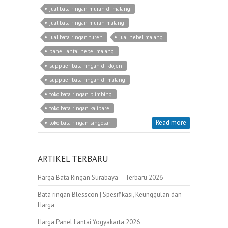
jual bata ringan murah di malang
jual bata ringan murah malang
jual bata ringan turen
jual hebel malang
panel lantai hebel malang
supplier bata ringan di klojen
supplier bata ringan di malang
toko bata ringan blimbing
toko bata ringan kalipare
Read more
toko bata ringan singosari
ARTIKEL TERBARU
Harga Bata Ringan Surabaya – Terbaru 2026
Bata ringan Blesscon | Spesifikasi, Keunggulan dan
Harga
Harga Panel Lantai Yogyakarta 2026