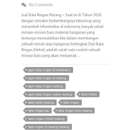
No Comments
Jual Bata Ringan Malang – Saat ini di Tahun 2026
dengan semakin berkembangnya teknologi yang
merambah infrastruktur di indonesia, banyak sekali
inovasi-inovasi baru material bangunan yang
tentunya memudahkan kita dalam membangun
sebuah rumah atau bangunan bertingkat. Dan Bata
Ringan (Hebel) adalah salah satu contoh sebuah
inovasi baru yang akan menjawab…
agen bata ringan di lowokwaru
agen bata ringan di malang
agen bata ringan malang
agen bata ringan sukun malang
Bata Hebel
bata hebel malang
bata ringan
bata ringan aac
bata ringan area malang
bata ringan citicon malang
bata ringan di lawang malang