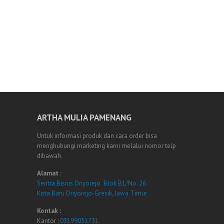
ARTHA MULIA PAMENANG
Untuk informasi produk dan cara order bisa
menghubungi marketing kami melalui nomor telp
dibawah.
Alamat :
Sentra Bisnis Driyorejo Blok B1/No. 26
Kota Baru Driyorejo-Gresik, Jawa Timur
Kontak :
Kantor :
03199051731