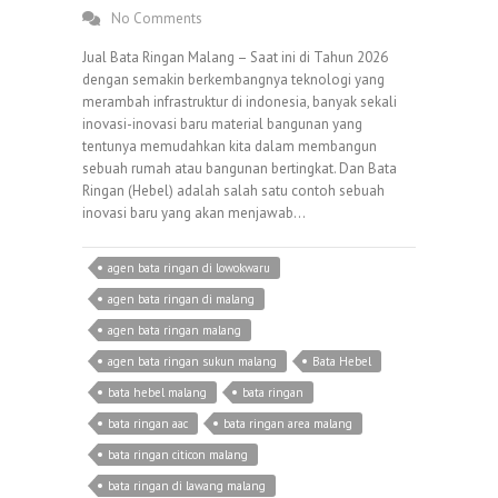
No Comments
Jual Bata Ringan Malang – Saat ini di Tahun 2026
dengan semakin berkembangnya teknologi yang
merambah infrastruktur di indonesia, banyak sekali
inovasi-inovasi baru material bangunan yang
tentunya memudahkan kita dalam membangun
sebuah rumah atau bangunan bertingkat. Dan Bata
Ringan (Hebel) adalah salah satu contoh sebuah
inovasi baru yang akan menjawab…
agen bata ringan di lowokwaru
agen bata ringan di malang
agen bata ringan malang
agen bata ringan sukun malang
Bata Hebel
bata hebel malang
bata ringan
bata ringan aac
bata ringan area malang
bata ringan citicon malang
bata ringan di lawang malang