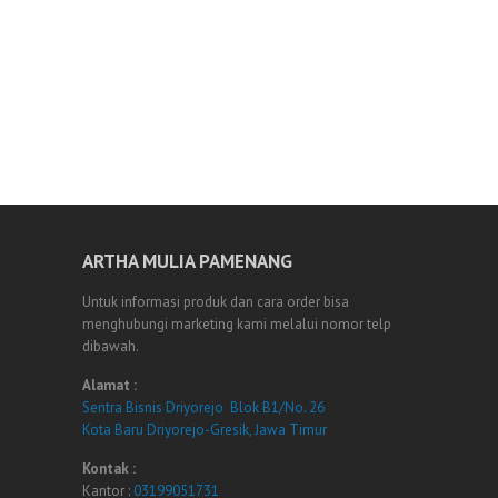
ARTHA MULIA PAMENANG
Untuk informasi produk dan cara order bisa
menghubungi marketing kami melalui nomor telp
dibawah.
Alamat :
Sentra Bisnis Driyorejo Blok B1/No. 26
Kota Baru Driyorejo-Gresik, Jawa Timur
Kontak :
Kantor :
03199051731