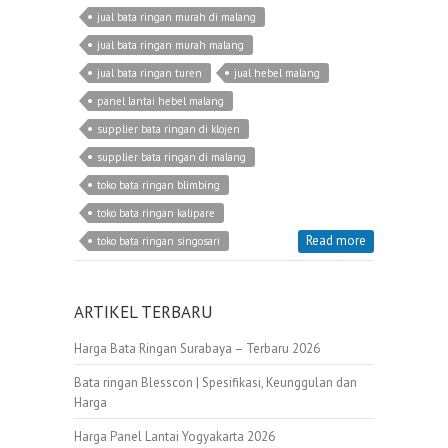
jual bata ringan murah di malang
jual bata ringan murah malang
jual bata ringan turen
jual hebel malang
panel lantai hebel malang
supplier bata ringan di klojen
supplier bata ringan di malang
toko bata ringan blimbing
toko bata ringan kalipare
Read more
toko bata ringan singosari
ARTIKEL TERBARU
Harga Bata Ringan Surabaya – Terbaru 2026
Bata ringan Blesscon | Spesifikasi, Keunggulan dan
Harga
Harga Panel Lantai Yogyakarta 2026