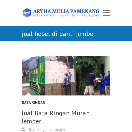
jual hebel di panti jember
BATA RINGAN
Jual Bata Ringan Murah
Jember
Bata Ringan Surabaya