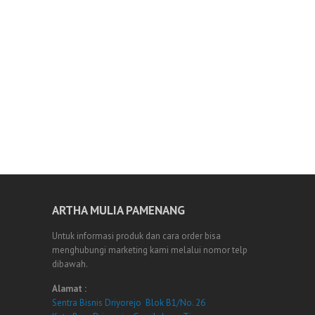
ARTHA MULIA PAMENANG
Untuk informasi produk dan cara order bisa
menghubungi marketing kami melalui nomor telp
dibawah.
Alamat :
Sentra Bisnis Driyorejo Blok B1/No. 26