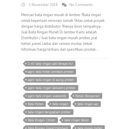
5 November 2018
No Comments
Mencari bata ringan murah di Jember ?Bata ringan
untuk keperluan renovasi rumah ?Atau untuk proyek
dengan harga distributor ?Hanya disini tempatnya…
Jual Bata Ringan Murah Di Jember Kami adalah
Distributor / Jual bata ringan murah jember, jual
hebel, panel lantai dan semen mortar. Untuk
Informasi harga terbaru dan spesifikasi produk…
1 m3 bata ringan jadi berapa m2
agen bata hebel semboro jember
agen bata ringan di ajung jember
agen bata ringan kaliwates jember
agen bata ringan sukorambi
Bahan Bangunan
Bata Hebel
bata ringan
bata ringan aac
bata ringan bangsalsari jember
Bata Ringan Citicon
bata ringan falcon
Bata Ringan Grand Elephant
bata ringan hebel