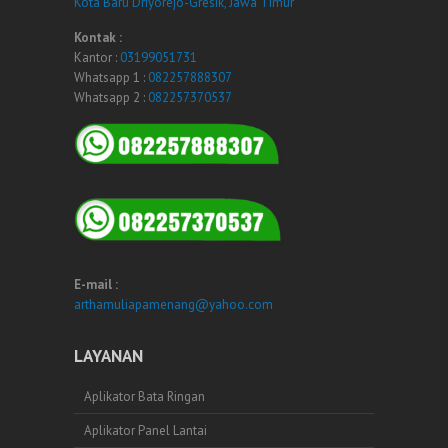
Kota Baru Driyorejo-Gresik, Jawa Timur
Kontak :
Kantor :
03199051731
Whatsapp 1 :
082257888307
Whatsapp 2 :
082257370537
E-mail :
arthamuliapamenang@yahoo.com
LAYANAN
Aplikator Bata Ringan
Aplikator Panel Lantai