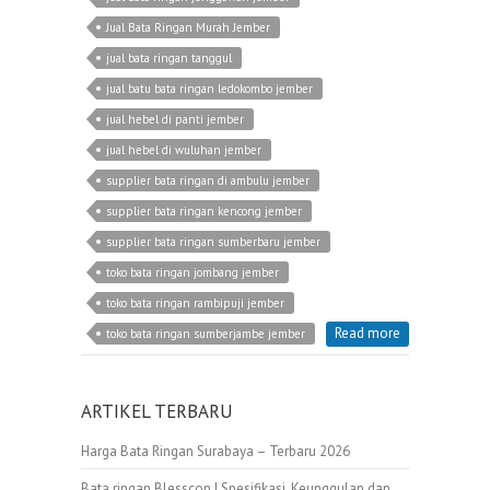
Jual Bata Ringan Murah Jember
jual bata ringan tanggul
jual batu bata ringan ledokombo jember
jual hebel di panti jember
jual hebel di wuluhan jember
supplier bata ringan di ambulu jember
supplier bata ringan kencong jember
supplier bata ringan sumberbaru jember
toko bata ringan jombang jember
toko bata ringan rambipuji jember
Read more
toko bata ringan sumberjambe jember
ARTIKEL TERBARU
Harga Bata Ringan Surabaya – Terbaru 2026
Bata ringan Blesscon | Spesifikasi, Keunggulan dan