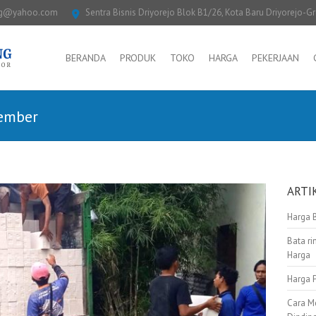
ng@yahoo.com
Sentra Bisnis Driyorejo Blok B1/26, Kota Baru Driyorejo-G
BERANDA
PRODUK
TOKO
HARGA
PEKERJAAN
jember
ARTI
Harga 
Bata ri
Harga
Harga 
Cara M