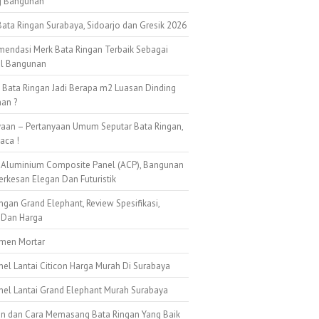
g Bangunan
ata Ringan Surabaya, Sidoarjo dan Gresik 2026
mendasi Merk Bata Ringan Terbaik Sebagai
al Bangunan
k Bata Ringan Jadi Berapa m2 Luasan Dinding
an ?
yaan – Pertanyaan Umum Seputar Bata Ringan,
aca !
 Aluminium Composite Panel (ACP), Bangunan
erkesan Elegan Dan Futuristik
ngan Grand Elephant, Review Spesifikasi,
 Dan Harga
emen Mortar
nel Lantai Citicon Harga Murah Di Surabaya
anel Lantai Grand Elephant Murah Surabaya
n dan Cara Memasang Bata Ringan Yang Baik