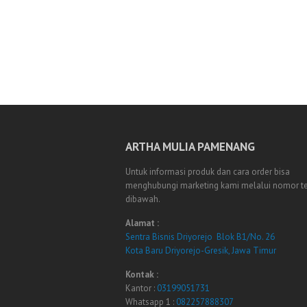
ARTHA MULIA PAMENANG
Untuk informasi produk dan cara order bisa
menghubungi marketing kami melalui nomor t
dibawah.
Alamat :
Sentra Bisnis Driyorejo Blok B1/No. 26
Kota Baru Driyorejo-Gresik, Jawa Timur
Kontak :
Kantor :
03199051731
Whatsapp 1 :
082257888307