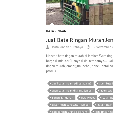
BATA RINGAN
Jual Bata Ringan Murah Je
Bata Ringan Surabaya
5 November 
Mencari bata ringan murah di Jember ?Bata rin
harga distributor ?Hanya disini tempatnya… Jua
ringan murah jember, jual hebel, panel lantai d
produk…
1 m3 bata ringan jadi berapa m2
agen bata 
agen bata ringan di ajung jember
agen bata
Bahan Bangunan
Bata Hebel
bata rin
bata ringan bangsalsari jember
Bata Ringan 
Bata Ringan Grand Elephant
bata ringan h