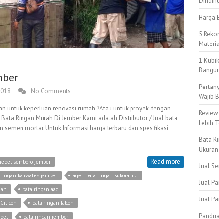
Dindin
Harga B
5 Reko
Materi
1 Kubi
Bangun
mber
Pertan
2018
No Comments
Wajib B
gan untuk keperluan renovasi rumah ?Atau untuk proyek dengan
Review
l Bata Ringan Murah Di Jember Kami adalah Distributor / Jual bata
Lebih T
an semen mortar. Untuk Informasi harga terbaru dan spesifikasi
Bata Ri
Ukuran
Read more
hebel semboro jember
Jual S
 ringan kaliwates jember
agen bata ringan sukorambi
Jual Pa
gan
bata ringan aac
Jual P
Citicon
bata ringan falcon
Pandua
ebel
bata ringan jember