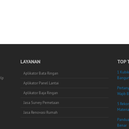
LAYANAN
TOP 
1 Kubik
Aplikator Bata Ringan
elp
Bangun
Aplikator Panel Lantai
Pertan
Aplikator Baja Ringan
Wajib B
Jasa Survey Pemetaan
5 Reko
Materi
Jasa Renovasi Rumah
Pandua
Benar