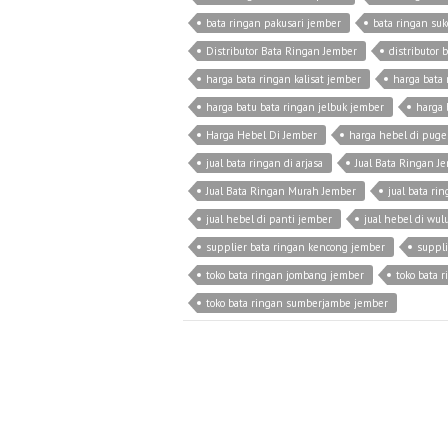
bata ringan pakusari jember
bata ringan su
Distributor Bata Ringan Jember
distributor 
harga bata ringan kalisat jember
harga bata
harga batu bata ringan jelbuk jember
harga 
Harga Hebel Di Jember
harga hebel di puge
jual bata ringan di arjasa
Jual Bata Ringan J
Jual Bata Ringan Murah Jember
jual bata ri
jual hebel di panti jember
jual hebel di wu
supplier bata ringan kencong jember
suppli
toko bata ringan jombang jember
toko bata 
toko bata ringan sumberjambe jember