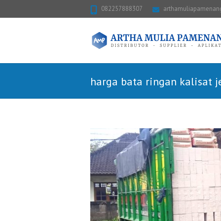
082257888307
arthamuliapamena
harga bata ringan kalisat 