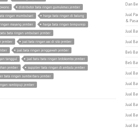
Dan Be
kowono
distributor bata ringan gumukmas jember
Jual Pa
bata ringan mumbulsari
harga bata ringan di balung
& Pas
 ringan mayang jember
harga bata ringan tempurejo
Jual B
batu bata ringan umbulsari jember
Jual B
r jember
jual bata ringan aac di silo jember
ember
jual bata ringan jenggawah jember
Beli B
ngan tanggul
jual batu bata ringan ledokombo jember
Beli Ba
luhan jember
supplier bata ringan di ambulu jember
Jual B
er bata ringan sumberbaru jember
Jual Ba
ringan rambipuji jember
Jual Ba
Jual B
Jual B
Jual B