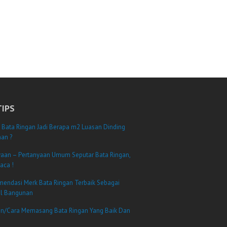
TIPS
 Bata Ringan Jadi Berapa m2 Luasan Dinding
an ?
yaan – Pertanyaan Umum Seputar Bata Ringan,
aca !
mendasi Merk Bata Ringan Terbaik Sebagai
al Bangunan
n/Cara Memasang Bata Ringan Yang Baik Dan