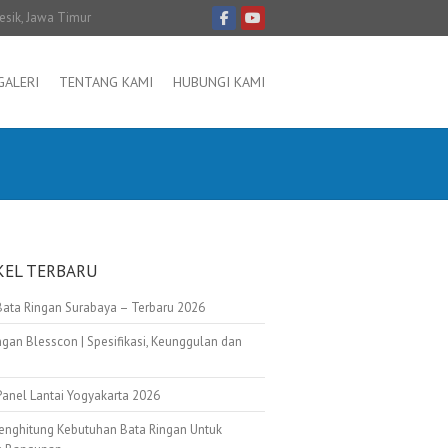
resik, Jawa Timur
GALERI
TENTANG KAMI
HUBUNGI KAMI
KEL TERBARU
Bata Ringan Surabaya – Terbaru 2026
ngan Blesscon | Spesifikasi, Keunggulan dan
Panel Lantai Yogyakarta 2026
enghitung Kebutuhan Bata Ringan Untuk