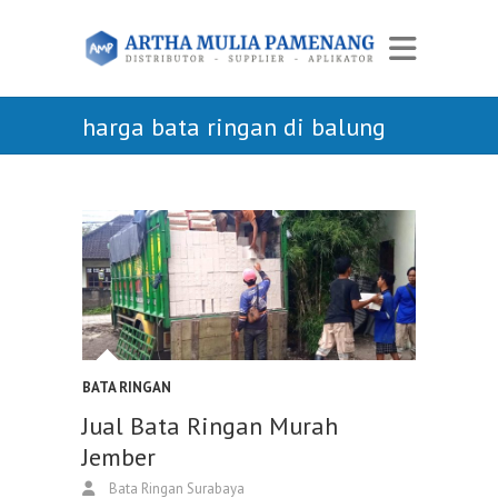
harga bata ringan di balung
BATA RINGAN
Jual Bata Ringan Murah
Jember
Bata Ringan Surabaya