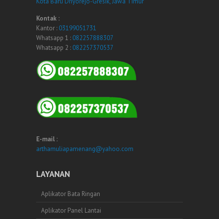
Kota Baru Driyorejo-Gresik, Jawa Timur
Kontak :
Kantor :
03199051731
Whatsapp 1 :
082257888307
Whatsapp 2 :
082257370537
E-mail :
arthamuliapamenang@yahoo.com
LAYANAN
Aplikator Bata Ringan
Aplikator Panel Lantai