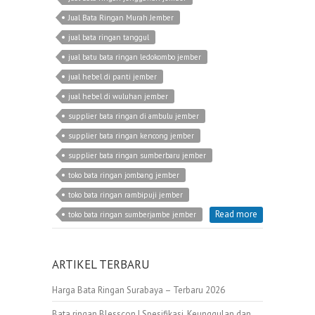
Jual Bata Ringan Murah Jember
jual bata ringan tanggul
jual batu bata ringan ledokombo jember
jual hebel di panti jember
jual hebel di wuluhan jember
supplier bata ringan di ambulu jember
supplier bata ringan kencong jember
supplier bata ringan sumberbaru jember
toko bata ringan jombang jember
toko bata ringan rambipuji jember
Read more
toko bata ringan sumberjambe jember
ARTIKEL TERBARU
Harga Bata Ringan Surabaya – Terbaru 2026
Bata ringan Blesscon | Spesifikasi, Keunggulan dan