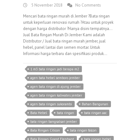
5 November 2018
No Comments
Mencari bata ringan murah di Jember ?Bata ringan
untuk keperluan renovasi rumah ?Atau untuk proyek
dengan harga distributor ?Hanya disini tempatnya…
Jual Bata Ringan Murah Di Jember Kami adalah
Distributor / Jual bata ringan murah jember, jual
hebel, panel lantai dan semen mortar. Untuk
Informasi harga terbaru dan spesifikasi produk…
1 m3 bata ringan jadi berapa m2
agen bata hebel semboro jember
agen bata ringan di ajung jember
agen bata ringan kaliwates jember
agen bata ringan sukorambi
Bahan Bangunan
Bata Hebel
bata ringan
bata ringan aac
bata ringan bangsalsari jember
Bata Ringan Citicon
bata ringan falcon
Bata Ringan Grand Elephant
bata ringan hebel