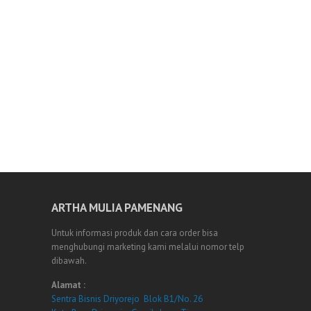
ARTHA MULIA PAMENANG
Untuk informasi produk dan cara order bisa
menghubungi marketing kami melalui nomor telp
dibawah.
Alamat :
Sentra Bisnis Driyorejo Blok B1/No. 26