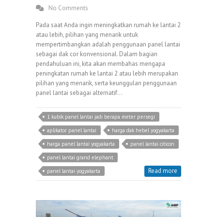
No Comments
Pada saat Anda ingin meningkatkan rumah ke lantai 2
atau lebih, pilihan yang menarik untuk
mempertimbangkan adalah penggunaan panel lantai
sebagai dak cor konvensional. Dalam bagian
pendahuluan ini, kita akan membahas mengapa
peningkatan rumah ke lantai 2 atau lebih merupakan
pilihan yang menarik, serta keunggulan penggunaan
panel lantai sebagai alternatif…
1 kubik panel lantai jadi berapa meter persegi
aplikator panel lantai
harga dak hebel yogyakarta
harga panel lantai yogyakarta
panel lantai citicon
panel lantai grand elephant
Read more
panel lantai yogyakarta