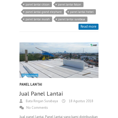
panel lantai citicon
panel lantai falcon
panel lantai grand elephant
panel lantai hebel
panel lantai murah
panel lantai surabaya
Read more
PANEL LANTAI
Jual Panel Lantai
Bata Ringan Surabaya
18 Agustus 2018
No Comments
Jual panel lantai. Panel lantai yang kami distribusikan