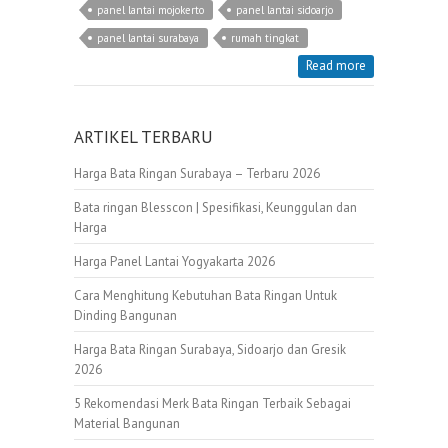
panel lantai mojokerto
panel lantai sidoarjo
panel lantai surabaya
rumah tingkat
Read more
ARTIKEL TERBARU
Harga Bata Ringan Surabaya – Terbaru 2026
Bata ringan Blesscon | Spesifikasi, Keunggulan dan
Harga
Harga Panel Lantai Yogyakarta 2026
Cara Menghitung Kebutuhan Bata Ringan Untuk
Dinding Bangunan
Harga Bata Ringan Surabaya, Sidoarjo dan Gresik
2026
5 Rekomendasi Merk Bata Ringan Terbaik Sebagai
Material Bangunan