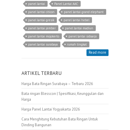
panel lantai
Panel Lantai AAC
panel lantai citicon
panel lantai grand elephant
panel lantai gresik
panel lantai hebel
panel lantai jember
panel lantai madiun
panel lantai mojokerto
panel lantai sidoarjo
panel lantai surabaya
rumah tingkat
Read more
ARTIKEL TERBARU
Harga Bata Ringan Surabaya – Terbaru 2026
Bata ringan Blesscon | Spesifikasi, Keunggulan dan
Harga
Harga Panel Lantai Yogyakarta 2026
Cara Menghitung Kebutuhan Bata Ringan Untuk
Dinding Bangunan