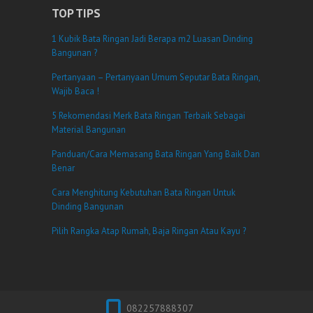
TOP TIPS
1 Kubik Bata Ringan Jadi Berapa m2 Luasan Dinding
Bangunan ?
Pertanyaan – Pertanyaan Umum Seputar Bata Ringan,
Wajib Baca !
5 Rekomendasi Merk Bata Ringan Terbaik Sebagai
Material Bangunan
Panduan/Cara Memasang Bata Ringan Yang Baik Dan
Benar
Cara Menghitung Kebutuhan Bata Ringan Untuk
Dinding Bangunan
Pilih Rangka Atap Rumah, Baja Ringan Atau Kayu ?
082257888307