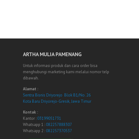
ARTHA MULIA PAMENANG
Untuk informasi produk dan cara order bisa
menghubungi marketing kami melalui nomor telp
dibawah.
Alamat :
Sentra Bisnis Driyorejo Blok B1/No. 26
Kota Baru Driyorejo-Gresik, Jawa Timur
Kontak :
Kantor :
03199051731
Whatsapp 1 :
082257888307
Whatsapp 2 :
082257370537