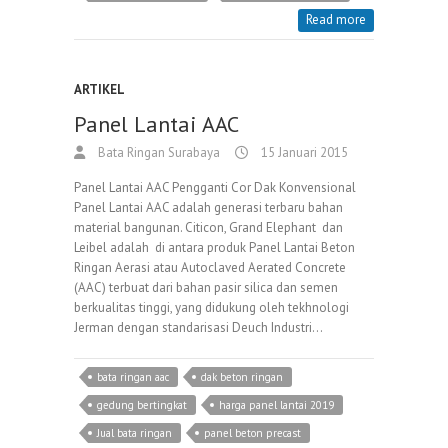
Read more
ARTIKEL
Panel Lantai AAC
Bata Ringan Surabaya
15 Januari 2015
Panel Lantai AAC Pengganti Cor Dak Konvensional
Panel Lantai AAC adalah generasi terbaru bahan
material bangunan. Citicon, Grand Elephant dan
Leibel adalah di antara produk Panel Lantai Beton
Ringan Aerasi atau Autoclaved Aerated Concrete
(AAC) terbuat dari bahan pasir silica dan semen
berkualitas tinggi, yang didukung oleh tekhnologi
Jerman dengan standarisasi Deuch Industri…
bata ringan aac
dak beton ringan
gedung bertingkat
harga panel lantai 2019
Jual bata ringan
panel beton precast