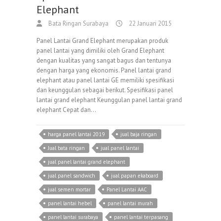
Elephant
Bata Ringan Surabaya
22 Januari 2015
Panel Lantai Grand Elephant merupakan produk
panel lantai yang dimiliki oleh Grand Elephant
dengan kualitas yang sangat bagus dan tentunya
dengan harga yang ekonomis. Panel lantai grand
elephant atau panel lantai GE memiliki spesifikasi
dan keunggulan sebagai berikut. Spesifikasi panel
lantai grand elephant Keunggulan panel lantai grand
elephant Cepat dan…
harga panel lantai 2019
jual baja ringan
Jual bata ringan
jual panel lantai
jual panel lantai grand elephant
jual panel sandwich
jual papan ekaboard
jual semen mortar
Panel Lantai AAC
panel lantai hebel
panel lantai murah
panel lantai surabaya
panel lantai terpasang