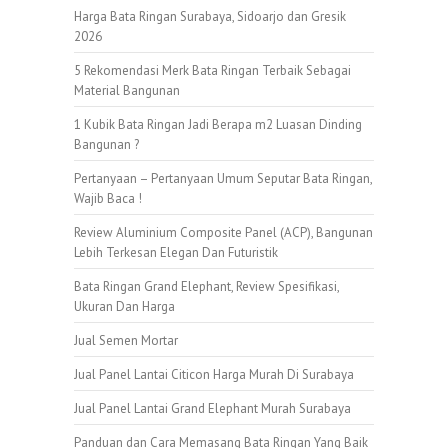
Harga Bata Ringan Surabaya, Sidoarjo dan Gresik
2026
5 Rekomendasi Merk Bata Ringan Terbaik Sebagai
Material Bangunan
1 Kubik Bata Ringan Jadi Berapa m2 Luasan Dinding
Bangunan ?
Pertanyaan – Pertanyaan Umum Seputar Bata Ringan,
Wajib Baca !
Review Aluminium Composite Panel (ACP), Bangunan
Lebih Terkesan Elegan Dan Futuristik
Bata Ringan Grand Elephant, Review Spesifikasi,
Ukuran Dan Harga
Jual Semen Mortar
Jual Panel Lantai Citicon Harga Murah Di Surabaya
Jual Panel Lantai Grand Elephant Murah Surabaya
Panduan dan Cara Memasang Bata Ringan Yang Baik