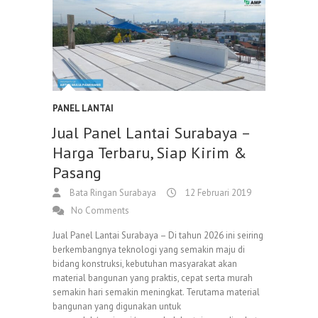
PANEL LANTAI
Jual Panel Lantai Surabaya –
Harga Terbaru, Siap Kirim &
Pasang
Bata Ringan Surabaya
12 Februari 2019
No Comments
Jual Panel Lantai Surabaya – Di tahun 2026 ini seiring
berkembangnya teknologi yang semakin maju di
bidang konstruksi, kebutuhan masyarakat akan
material bangunan yang praktis, cepat serta murah
semakin hari semakin meningkat. Terutama material
bangunan yang digunakan untuk