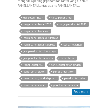
mengedak/peninggi/penambah lantai yang di sebut
PANEL LANTAI. Lantas apa itu PANEL LANTAI…
dak beton ringan
harga panel lantai
harga panel lantai 2020
harga panel lantai 2022
harga panel lantai aac
harga panel lantai di surabaya
harga panel lantai surabaya
jual panel lantai
jual panel lantai di surabaya
jual panel lantai surabaya
panel lantai
Panel Lantai AAC
panel lantai beton ringan
panel lantai citicon
panel lantai falcon
panel lantai grand elephant
panel lantai hebel
panel lantai murah
panel lantai surabaya
Read more