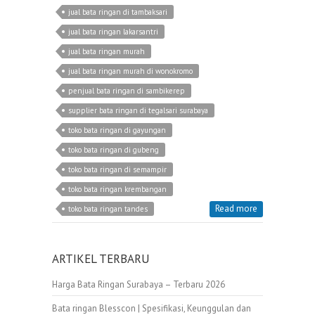
jual bata ringan di tambaksari
jual bata ringan lakarsantri
jual bata ringan murah
jual bata ringan murah di wonokromo
penjual bata ringan di sambikerep
supplier bata ringan di tegalsari surabaya
toko bata ringan di gayungan
toko bata ringan di gubeng
toko bata ringan di semampir
toko bata ringan krembangan
Read more
toko bata ringan tandes
ARTIKEL TERBARU
Harga Bata Ringan Surabaya – Terbaru 2026
Bata ringan Blesscon | Spesifikasi, Keunggulan dan