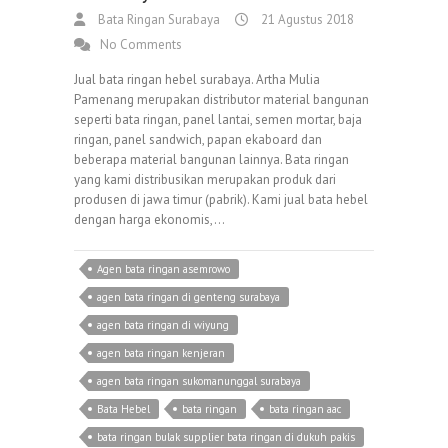
Bata Ringan Surabaya
21 Agustus 2018
No Comments
Jual bata ringan hebel surabaya. Artha Mulia
Pamenang merupakan distributor material bangunan
seperti bata ringan, panel lantai, semen mortar, baja
ringan, panel sandwich, papan ekaboard dan
beberapa material bangunan lainnya. Bata ringan
yang kami distribusikan merupakan produk dari
produsen di jawa timur (pabrik). Kami jual bata hebel
dengan harga ekonomis,…
Agen bata ringan asemrowo
agen bata ringan di genteng surabaya
agen bata ringan di wiyung
agen bata ringan kenjeran
agen bata ringan sukomanunggal surabaya
Bata Hebel
bata ringan
bata ringan aac
bata ringan bulak supplier bata ringan di dukuh pakis