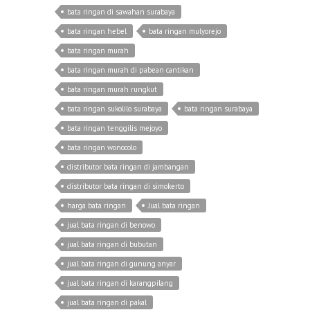
bata ringan di sawahan surabaya
bata ringan hebel
bata ringan mulyorejo
bata ringan murah
bata ringan murah di pabean cantikan
bata ringan murah rungkut
bata ringan sukolilo surabaya
bata ringan surabaya
bata ringan tenggilis mejoyo
bata ringan wonocolo
distributor bata ringan di jambangan
distributor bata ringan di simokerto
harga bata ringan
Jual bata ringan
jual bata ringan di benowo
jual bata ringan di bubutan
jual bata ringan di gunung anyar
jual bata ringan di karangpilang
jual bata ringan di pakal