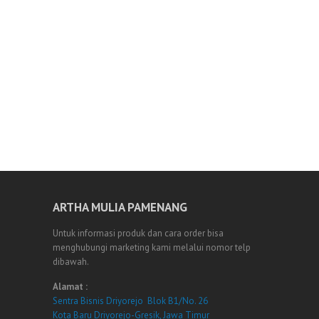
ARTHA MULIA PAMENANG
Untuk informasi produk dan cara order bisa
menghubungi marketing kami melalui nomor telp
dibawah.
Alamat :
Sentra Bisnis Driyorejo Blok B1/No. 26
Kota Baru Driyorejo-Gresik, Jawa Timur