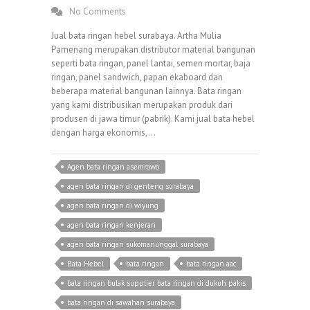
No Comments
Jual bata ringan hebel surabaya. Artha Mulia
Pamenang merupakan distributor material bangunan
seperti bata ringan, panel lantai, semen mortar, baja
ringan, panel sandwich, papan ekaboard dan
beberapa material bangunan lainnya. Bata ringan
yang kami distribusikan merupakan produk dari
produsen di jawa timur (pabrik). Kami jual bata hebel
dengan harga ekonomis,…
Agen bata ringan asemrowo
agen bata ringan di genteng surabaya
agen bata ringan di wiyung
agen bata ringan kenjeran
agen bata ringan sukomanunggal surabaya
Bata Hebel
bata ringan
bata ringan aac
bata ringan bulak supplier bata ringan di dukuh pakis
bata ringan di sawahan surabaya