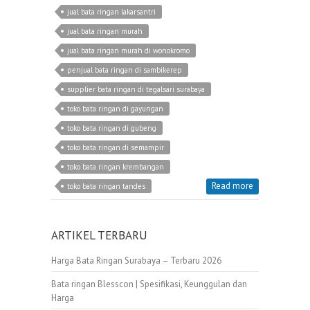
jual bata ringan lakarsantri
jual bata ringan murah
jual bata ringan murah di wonokromo
penjual bata ringan di sambikerep
supplier bata ringan di tegalsari surabaya
toko bata ringan di gayungan
toko bata ringan di gubeng
toko bata ringan di semampir
toko bata ringan krembangan
Read more
toko bata ringan tandes
ARTIKEL TERBARU
Harga Bata Ringan Surabaya – Terbaru 2026
Bata ringan Blesscon | Spesifikasi, Keunggulan dan
Harga