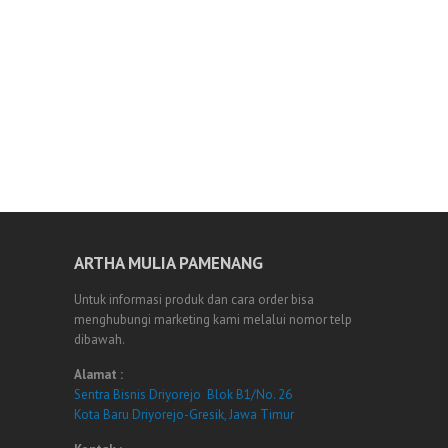
ARTHA MULIA PAMENANG
Untuk informasi produk dan cara order bisa
menghubungi marketing kami melalui nomor telp
dibawah.
Alamat :
Sentra Bisnis Driyorejo Blok B1/No. 26
Kota Baru Driyorejo-Gresik, Jawa Timur