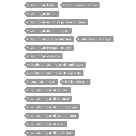
bata ringan hebel
bata ringan mulyorejo
bata ringan murah
bata ringan murah di pabean cantikan
bata ringan murah rungkut
bata ringan sukolilo surabaya
bata ringan surabaya
bata ringan tenggilis mejoyo
bata ringan wonocolo
distributor bata ringan di jambangan
distributor bata ringan di simokerto
harga bata ringan
Jual bata ringan
jual bata ringan di benowo
jual bata ringan di bubutan
jual bata ringan di gunung anyar
jual bata ringan di karangpilang
jual bata ringan di pakal
jual bata ringan di tambaksari