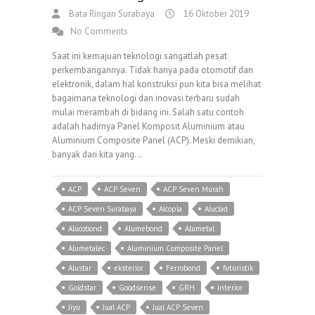
Bata Ringan Surabaya
16 Oktober 2019
No Comments
Saat ini kemajuan teknologi sangatlah pesat
perkembangannya. Tidak hanya pada otomotif dan
elektronik, dalam hal konstruksi pun kita bisa melihat
bagaimana teknologi dan inovasi terbaru sudah
mulai merambah di bidang ini. Salah satu contoh
adalah hadirnya Panel Komposit Aluminium atau
Aluminium Composite Panel (ACP). Meski demikian,
banyak dari kita yang…
ACP
ACP Seven
ACP Seven Murah
ACP Seven Surabaya
Alcopla
Aluclad
Alucobond
Alumebond
Alumetal
Alumetalec
Aluminium Composite Panel
Alustar
eksterior
Ferrobond
futuristik
Goldstar
Goodsense
GRH
interior
Jiyu
Jual ACP
Jual ACP Seven