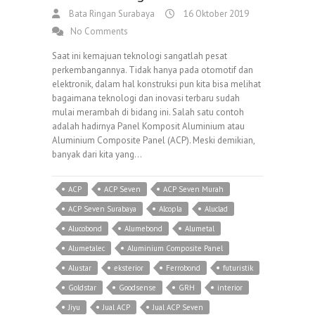
Bata Ringan Surabaya
16 Oktober 2019
No Comments
Saat ini kemajuan teknologi sangatlah pesat
perkembangannya. Tidak hanya pada otomotif dan
elektronik, dalam hal konstruksi pun kita bisa melihat
bagaimana teknologi dan inovasi terbaru sudah
mulai merambah di bidang ini. Salah satu contoh
adalah hadirnya Panel Komposit Aluminium atau
Aluminium Composite Panel (ACP). Meski demikian,
banyak dari kita yang…
ACP
ACP Seven
ACP Seven Murah
ACP Seven Surabaya
Alcopla
Aluclad
Alucobond
Alumebond
Alumetal
Alumetalec
Aluminium Composite Panel
Alustar
eksterior
Ferrobond
futuristik
Goldstar
Goodsense
GRH
interior
Jiyu
Jual ACP
Jual ACP Seven