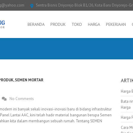
ng@yahoo.com
Sentra Bisnis Driyorejo Blok B1/26, Kota Baru Driyorejo-G
BERANDA
PRODUK
TOKO
HARGA
PEKERJAAN
ARTI
PRODUK
,
SEMEN MORTAR
Harga 
No Comments
Bata ri
Harga
dern ini banyak sekali inovasi-inovasi baru di bidang infrastruktur
 Panel Lantai AAC, kini telah hadir material bangunan berupa Semen
Harga 
ahkan kita dalam membangun sebuah rumah. Tentang SEMEN
Cara M