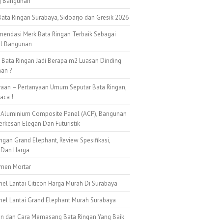
g Bangunan
ata Ringan Surabaya, Sidoarjo dan Gresik 2026
mendasi Merk Bata Ringan Terbaik Sebagai
al Bangunan
k Bata Ringan Jadi Berapa m2 Luasan Dinding
an ?
yaan – Pertanyaan Umum Seputar Bata Ringan,
aca !
 Aluminium Composite Panel (ACP), Bangunan
erkesan Elegan Dan Futuristik
ngan Grand Elephant, Review Spesifikasi,
 Dan Harga
emen Mortar
nel Lantai Citicon Harga Murah Di Surabaya
anel Lantai Grand Elephant Murah Surabaya
n dan Cara Memasang Bata Ringan Yang Baik