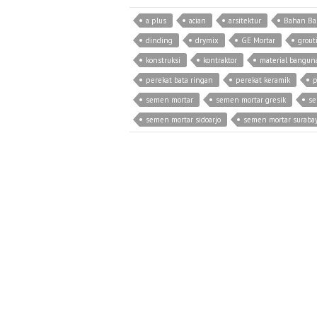
a plus
acian
arsitektur
Bahan B
dinding
drymix
GE Mortar
grout
konstruksi
kontraktor
material bangun
perekat bata ringan
perekat keramik
p
semen mortar
semen mortar gresik
se
semen mortar sidoarjo
semen mortar suraba