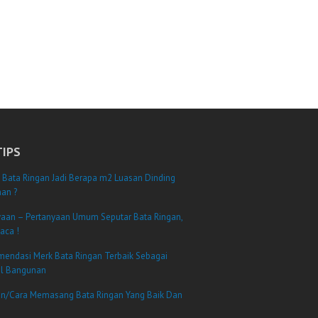
TIPS
 Bata Ringan Jadi Berapa m2 Luasan Dinding
an ?
yaan – Pertanyaan Umum Seputar Bata Ringan,
aca !
mendasi Merk Bata Ringan Terbaik Sebagai
al Bangunan
n/Cara Memasang Bata Ringan Yang Baik Dan