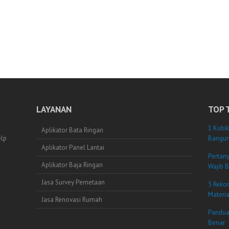
LAYANAN
TOP 
1 Kubik
Aplikator Bata Ringan
elp
Bangun
Aplikator Panel Lantai
Pertan
Aplikator Baja Ringan
Wajib B
Jasa Survey Pemetaan
5 Reko
Materi
Jasa Renovasi Rumah
Pandua
Benar