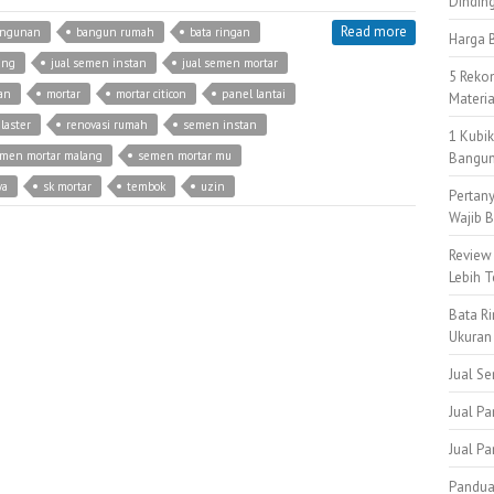
Dindin
Read more
angunan
bangun rumah
bata ringan
Harga B
ing
jual semen instan
jual semen mortar
5 Reko
an
mortar
mortar citicon
panel lantai
Materi
laster
renovasi rumah
semen instan
1 Kubi
men mortar malang
semen mortar mu
Bangun
ya
sk mortar
tembok
uzin
Pertan
Wajib B
Review
Lebih T
Bata Ri
Ukuran
Jual S
Jual Pa
Jual P
Pandua