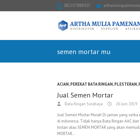
082257888307
arthamuliapamena
semen mortar mu
ACIAN
,
PEREKAT BATA RINGAN
,
PLESTERAN
,
Jual Semen Mortar
Bata Ringan Surabaya
26 Juni 2019
Jual Semen Mortar Murah Di jaman yang serba mo
di indonesia. Tidak hanya Bata Ringan AAC dan
Instan atau SEMEN MORTAR yang akan memud
MORTAR…