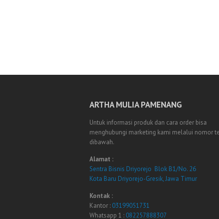
ARTHA MULIA PAMENANG
Untuk informasi produk dan cara order bisa
menghubungi marketing kami melalui nomor t
dibawah.
Alamat :
Sentra Bisnis Driyorejo Blok B1/No. 26
Kota Baru Driyorejo-Gresik, Jawa Timur
Kontak :
Kantor :
03199051731
Whatsapp 1 :
082257888307