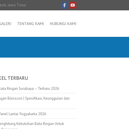
resik, Jawa Timur
GALERI
TENTANG KAMI
HUBUNGI KAMI
KEL TERBARU
Bata Ringan Surabaya – Terbaru 2026
ngan Blesscon | Spesifikasi, Keunggulan dan
Panel Lantai Yogyakarta 2026
enghitung Kebutuhan Bata Ringan Untuk