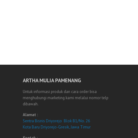
ARTHA MULIA PAMENANG
Untuk informasi produk dan cara order bisa
menghubungi marketing kami melalui nomor telp
dibawah.
Alamat :
Sentra Bisnis Driyorejo Blok B1/No. 26
Kota Baru Driyorejo-Gresik, Jawa Timur
Kontak :