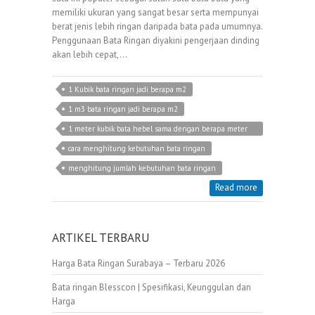
memiliki ukuran yang sangat besar serta mempunyai
berat jenis lebih ringan daripada bata pada umumnya.
Penggunaan Bata Ringan diyakini pengerjaan dinding
akan lebih cepat,…
1 Kubik bata ringan jadi berapa m2
1 m3 bata ringan jadi berapa m2
1 meter kubik bata hebel sama dengan berapa meter
persegi
cara menghitung kebutuhan bata ringan
menghitung jumlah kebutuhan bata ringan
Read more
ARTIKEL TERBARU
Harga Bata Ringan Surabaya – Terbaru 2026
Bata ringan Blesscon | Spesifikasi, Keunggulan dan
Harga