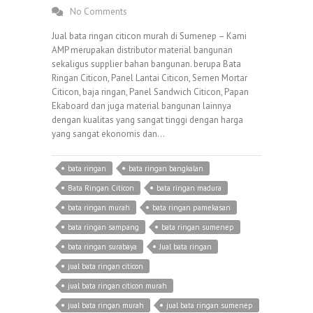
No Comments
Jual bata ringan citicon murah di Sumenep – Kami
AMP merupakan distributor material bangunan
sekaligus supplier bahan bangunan. berupa Bata
Ringan Citicon, Panel Lantai Citicon, Semen Mortar
Citicon, baja ringan, Panel Sandwich Citicon, Papan
Ekaboard dan juga material bangunan lainnya
dengan kualitas yang sangat tinggi dengan harga
yang sangat ekonomis dan…
bata ringan
bata ringan bangkalan
Bata Ringan Citicon
bata ringan madura
bata ringan murah
bata ringan pamekasan
bata ringan sampang
bata ringan sumenep
bata ringan surabaya
Jual bata ringan
jual bata ringan citicon
jual bata ringan citicon murah
jual bata ringan murah
jual bata ringan sumenep