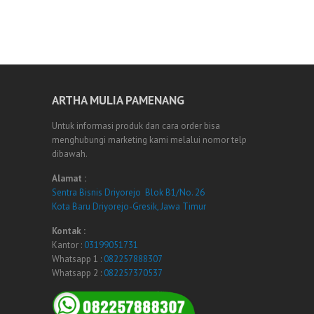
ARTHA MULIA PAMENANG
Untuk informasi produk dan cara order bisa
menghubungi marketing kami melalui nomor telp
dibawah.
Alamat :
Sentra Bisnis Driyorejo Blok B1/No. 26
Kota Baru Driyorejo-Gresik, Jawa Timur
Kontak :
Kantor :
03199051731
Whatsapp 1 :
082257888307
Whatsapp 2 :
082257370537