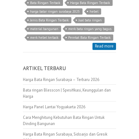
Bata Ringan Terbaik
Harga Bata Ringan Terbaik
harga batar ringan surabaya 2025
hebel
Jenis Bata Ringan Terbaik
Jual bata ringan
material bangunan
merk bata ringan yang bagus
merk hebel terbaik
Perekat Bata Ringan Terbaik
Read more
ARTIKEL TERBARU
Harga Bata Ringan Surabaya – Terbaru 2026
Bata ringan Blesscon | Spesifikasi, Keunggulan dan
Harga
Harga Panel Lantai Yogyakarta 2026
Cara Menghitung Kebutuhan Bata Ringan Untuk
Dinding Bangunan
Harga Bata Ringan Surabaya, Sidoarjo dan Gresik