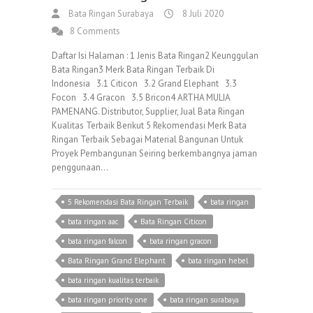
Bata Ringan Surabaya
8 Juli 2020
8 Comments
Daftar Isi Halaman : 1 Jenis Bata Ringan2 Keunggulan
Bata Ringan3 Merk Bata Ringan Terbaik Di
Indonesia 3.1 Citicon 3.2 Grand Elephant 3.3
Focon 3.4 Gracon 3.5 Bricon4 ARTHA MULIA
PAMENANG. Distributor, Supplier, Jual Bata Ringan
Kualitas Terbaik Berikut 5 Rekomendasi Merk Bata
Ringan Terbaik Sebagai Material Bangunan Untuk
Proyek Pembangunan Seiring berkembangnya jaman
penggunaan…
5 Rekomendasi Bata Ringan Terbaik
bata ringan
bata ringan aac
Bata Ringan Citicon
bata ringan falcon
bata ringan gracon
Bata Ringan Grand Elephant
bata ringan hebel
bata ringan kualitas terbaik
bata ringan priority one
bata ringan surabaya