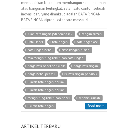
memudahkan kita dalam membangun sebuah rumah
atau bangunan bertingkat. Salah satu contoh sebuah
inovasi baru yang dimaksud adalah BATA RINGAN.
BATA RINGAN diproduksi secara massal di…
1 m3 bata ringan jadi berapa m2
bangun rumah
Bata Hebel
bata ringan
bata ringan aac
bata ringan hebel
biaya bangun rumah
cara menghitung kebutuhan bata ringan
harga bata hebel per kubik
harga bata ringan
harga hebel per m3
isi bata ringan perkubik
jumlah bata ringan per m2
jumlah bata ringan per m3
menghitung kebutuhan hebel
renovasi rumah
Read more
ukuran bata ringan
ARTIKEL TERBARU