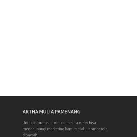
ARTHA MULIA PAMENANG
Untuk informasi produk dan cara order bisa
menghubungi marketing kami melalui nomor telp
dibawah.