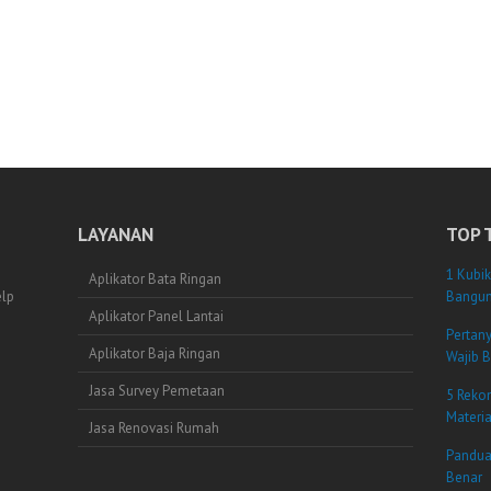
LAYANAN
TOP 
1 Kubik
Aplikator Bata Ringan
elp
Bangun
Aplikator Panel Lantai
Pertan
Aplikator Baja Ringan
Wajib B
Jasa Survey Pemetaan
5 Reko
Materi
Jasa Renovasi Rumah
Pandua
Benar