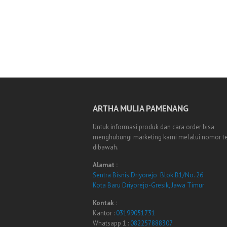
ARTHA MULIA PAMENANG
Untuk informasi produk dan cara order bisa
menghubungi marketing kami melalui nomor t
dibawah.
Alamat :
Sentra Bisnis Driyorejo Blok B1/No. 26
Kota Baru Driyorejo-Gresik, Jawa Timur
Kontak :
Kantor :
03199051731
Whatsapp 1 :
082257888307