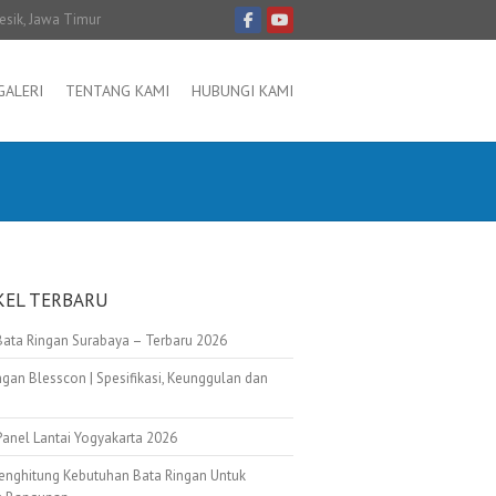
resik, Jawa Timur
GALERI
TENTANG KAMI
HUBUNGI KAMI
KEL TERBARU
Bata Ringan Surabaya – Terbaru 2026
ngan Blesscon | Spesifikasi, Keunggulan dan
Panel Lantai Yogyakarta 2026
enghitung Kebutuhan Bata Ringan Untuk