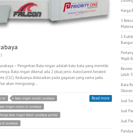
Dindin
Harga B
5 Reko
Materi
1 Kubi
Bangun
rabaya
Pertan
15
Wajib B
urabaya – Pengertian Bata ringan adalah batu bata yang memiliki
Review
umnya. Bata ringan dikenal ada 2 (dua) jenis: Autoclaved Aerated
Lebih T
ete (CLC). Keduanya didasarkan pada gagasan yang sama yaitu
tar akan mengurangi…
Bata Ri
Ukuran
Read more
 clc
bata ringan murah surabaya
Jual S
ata ringan citicon di surabaya
Jual Pa
harga bata ringan falcon surabaya perbiji
Jual P
 di surabaya
Pandua