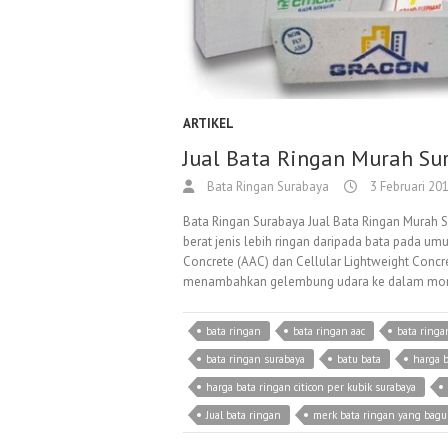
ARTIKEL
Jual Bata Ringan Murah Su
Bata Ringan Surabaya
3 Februari 20
Bata Ringan Surabaya Jual Bata Ringan Murah S
berat jenis lebih ringan daripada bata pada um
Concrete (AAC) dan Cellular Lightweight Concr
menambahkan gelembung udara ke dalam mor
bata ringan
bata ringan aac
bata ringan
bata ringan surabaya
batu bata
harga b
harga bata ringan citicon per kubik surabaya
Jual bata ringan
merk bata ringan yang bagus