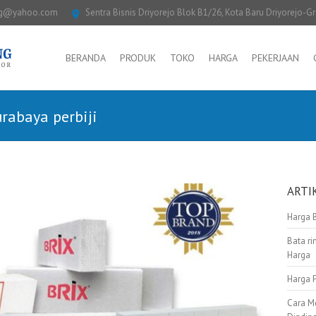
ng@yahoo.com
Sentra Bisnis Driyorejo Blok B1/26, Kota Baru Driyorejo-G
BERANDA
PRODUK
TOKO
HARGA
PEKERJAAN
urabaya perbiji
ARTI
Harga 
Bata ri
Harga
Harga 
Cara M