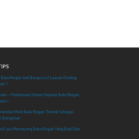
TIPS
 Bata Ringan Jadi Berapa m2 Luasan Dinding
an ?
yaan – Pertanyaan Umum Seputar Bata Ringan,
aca !
mendasi Merk Bata Ringan Terbaik Sebagai
al Bangunan
n/Cara Memasang Bata Ringan Yang Baik Dan