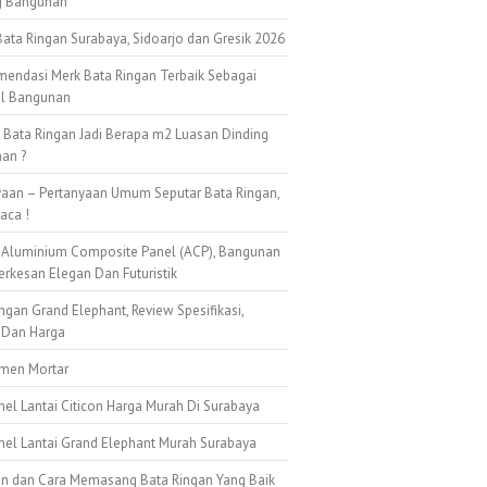
g Bangunan
ata Ringan Surabaya, Sidoarjo dan Gresik 2026
mendasi Merk Bata Ringan Terbaik Sebagai
al Bangunan
k Bata Ringan Jadi Berapa m2 Luasan Dinding
an ?
yaan – Pertanyaan Umum Seputar Bata Ringan,
aca !
 Aluminium Composite Panel (ACP), Bangunan
erkesan Elegan Dan Futuristik
ngan Grand Elephant, Review Spesifikasi,
 Dan Harga
emen Mortar
nel Lantai Citicon Harga Murah Di Surabaya
anel Lantai Grand Elephant Murah Surabaya
n dan Cara Memasang Bata Ringan Yang Baik