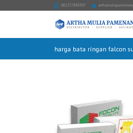
082257888307
arthamuliapamena
harga bata ringan falcon s