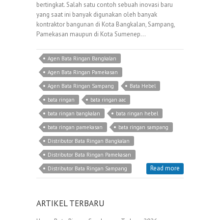
bertingkat. Salah satu contoh sebuah inovasi baru
yang saat ini banyak digunakan oleh banyak
kontraktor bangunan di Kota Bangkalan, Sampang,
Pamekasan maupun di Kota Sumenep…
Agen Bata Ringan Bangkalan
Agen Bata Ringan Pamekasan
Agen Bata Ringan Sampang
Bata Hebel
bata ringan
bata ringan aac
bata ringan bangkalan
bata ringan hebel
bata ringan pamekasan
bata ringan sampang
Distributor Bata Ringan Bangkalan
Distributor Bata Ringan Pamekasan
Read more
Distributor Bata Ringan Sampang
ARTIKEL TERBARU