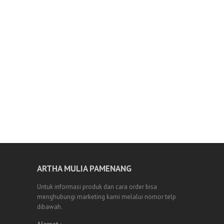
ARTHA MULIA PAMENANG
Untuk informasi produk dan cara order bisa
menghubungi marketing kami melalui nomor telp
dibawah.