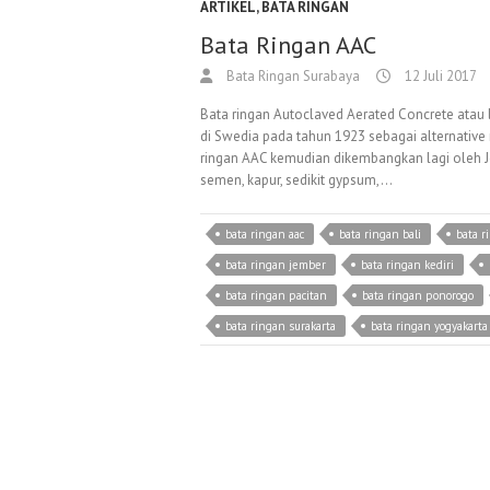
ARTIKEL
,
BATA RINGAN
Bata Ringan AAC
Bata Ringan Surabaya
12 Juli 2017
Bata ringan Autoclaved Aerated Concrete atau 
di Swedia pada tahun 1923 sebagai alternativ
ringan AAC kemudian dikembangkan lagi oleh Jo
semen, kapur, sedikit gypsum,…
bata ringan aac
bata ringan bali
bata 
bata ringan jember
bata ringan kediri
bata ringan pacitan
bata ringan ponorogo
bata ringan surakarta
bata ringan yogyakarta