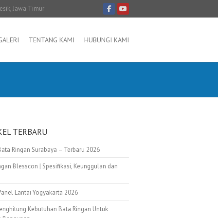
resik, Jawa Timur
GALERI
TENTANG KAMI
HUBUNGI KAMI
KEL TERBARU
Bata Ringan Surabaya – Terbaru 2026
ngan Blesscon | Spesifikasi, Keunggulan dan
Panel Lantai Yogyakarta 2026
enghitung Kebutuhan Bata Ringan Untuk