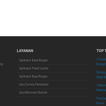
LAYANAN
TOP 
1 Kubik
Aplikator Bata Ringan
elp
Bangun
Aplikator Panel Lantai
Pertan
Aplikator Baja Ringan
Wajib B
Jasa Survey Pemetaan
5 Reko
Materi
Jasa Renovasi Rumah
Pandua
Benar