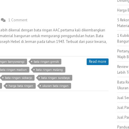
Dindin
Harga B
1 Comment
5 Reko
Materi
lebih dikenal dengan bata ringan AAC pertama kali dikembangkan
1 Kubi
e material bangunan untuk mengurangi penggundulan hutan. Bata
Bangun
seph Hebel di Jerman pada tahun 1943. Terbuat dari pasir kwarsa,
Pertan
Wajib B
Read more
ringan banyuwangi
bata ringan gresik
Review
bata ringan madiun
bata ringan malang
Lebih T
bata ringan sidoarjo
bata ringan surabaya
Bata Ri
harga bata ringan
ukuran bata ringan
Ukuran
Jual S
Jual Pa
Jual P
Pandua