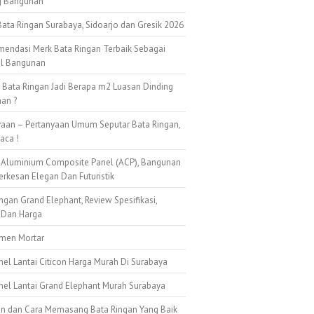
g Bangunan
ata Ringan Surabaya, Sidoarjo dan Gresik 2026
mendasi Merk Bata Ringan Terbaik Sebagai
al Bangunan
k Bata Ringan Jadi Berapa m2 Luasan Dinding
an ?
yaan – Pertanyaan Umum Seputar Bata Ringan,
aca !
 Aluminium Composite Panel (ACP), Bangunan
erkesan Elegan Dan Futuristik
ngan Grand Elephant, Review Spesifikasi,
 Dan Harga
emen Mortar
nel Lantai Citicon Harga Murah Di Surabaya
anel Lantai Grand Elephant Murah Surabaya
n dan Cara Memasang Bata Ringan Yang Baik