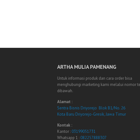
ARTHA MULIA PAMENANG
Untuk informasi produk dan cara order bisa
menghubungi marketing kami melalui nomor t
dibawah.
Alamat :
Sentra Bisnis Driyorejo Blok B1/No. 26
Kota Baru Driyorejo-Gresik, Jawa Timur
Kontak :
Kantor :
03199051731
Whatsapp 1 :
082257888307