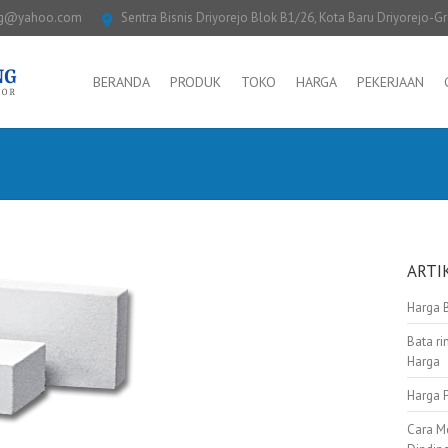
ng@yahoo.com
Sentra Bisnis Driyorejo Blok B1/26, Kota Baru Driyorejo-G
BERANDA
PRODUK
TOKO
HARGA
PEKERJAAN
ARTI
Harga 
Bata ri
Harga
Harga 
Cara M