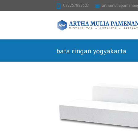
082257888307
arthamuliapamena
bata ringan yogyakarta