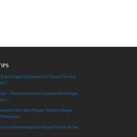
TIPS
 Bata Ringan Jadi Berapa m2 Luasan Dinding
an ?
yaan – Pertanyaan Umum Seputar Bata Ringan,
aca !
mendasi Merk Bata Ringan Terbaik Sebagai
al Bangunan
n/Cara Memasang Bata Ringan Yang Baik Dan