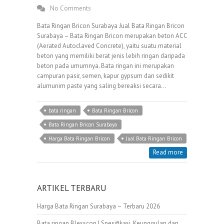
No Comments
Bata Ringan Bricon Surabaya Jual Bata Ringan Bricon
Surabaya – Bata Ringan Bricon merupakan beton ACC
(Aerated Autoclaved Concrete), yaitu suatu material
beton yang memiliki berat jenis lebih ringan daripada
beton pada umumnya. Bata ringan ini merupakan
campuran pasir, semen, kapur gypsum dan sedikit
alumunim paste yang saling bereaksi secara…
bata ringan
Bata Ringan Bricon
Bata Ringan Bricon Surabaya
Harga Bata Ringan Bricon
Jual Bata Ringan Bricon
Read more
ARTIKEL TERBARU
Harga Bata Ringan Surabaya – Terbaru 2026
Bata ringan Blesscon | Spesifikasi, Keunggulan dan