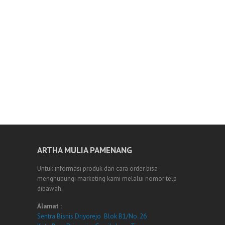
ARTHA MULIA PAMENANG
Untuk informasi produk dan cara order bisa
menghubungi marketing kami melalui nomor telp
dibawah.
Alamat :
Sentra Bisnis Driyorejo Blok B1/No. 26