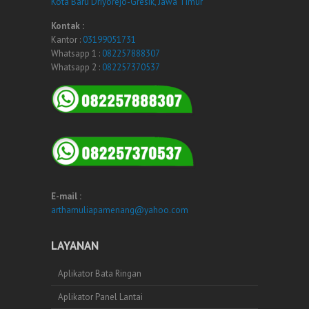
Kota Baru Driyorejo-Gresik, Jawa Timur
Kontak :
Kantor :
03199051731
Whatsapp 1 :
082257888307
Whatsapp 2 :
082257370537
E-mail :
arthamuliapamenang@yahoo.com
LAYANAN
Aplikator Bata Ringan
Aplikator Panel Lantai