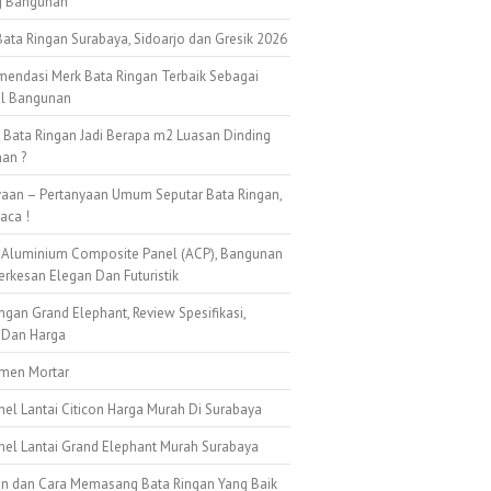
g Bangunan
ata Ringan Surabaya, Sidoarjo dan Gresik 2026
mendasi Merk Bata Ringan Terbaik Sebagai
al Bangunan
k Bata Ringan Jadi Berapa m2 Luasan Dinding
an ?
yaan – Pertanyaan Umum Seputar Bata Ringan,
aca !
 Aluminium Composite Panel (ACP), Bangunan
erkesan Elegan Dan Futuristik
ngan Grand Elephant, Review Spesifikasi,
 Dan Harga
emen Mortar
nel Lantai Citicon Harga Murah Di Surabaya
anel Lantai Grand Elephant Murah Surabaya
n dan Cara Memasang Bata Ringan Yang Baik