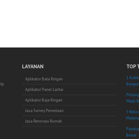
LAYANAN
TOP 
1 Kubik
Aplikator Bata Ringan
elp
Bangun
Aplikator Panel Lantai
Pertan
Aplikator Baja Ringan
Wajib B
Jasa Survey Pemetaan
5 Reko
Materi
Jasa Renovasi Rumah
Pandua
Benar