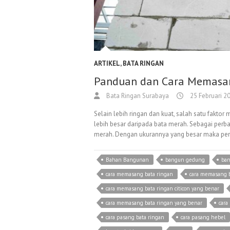
ARTIKEL
,
BATA RINGAN
Panduan dan Cara Memasan
Bata Ringan Surabaya
25 Februari 2
Selain lebih ringan dan kuat, salah satu fakto
lebih besar daripada bata merah. Sebagai perb
merah. Dengan ukurannya yang besar maka pema
Bahan Bangunan
bangun gedung
ba
cara memasang bata ringan
cara memasang b
cara memasang bata ringan citicon yang benar
cara memasang bata ringan yang benar
cara
cara pasang bata ringan
cara pasang hebel