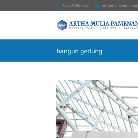
082257888307
arthamuliapamena
bangun gedung