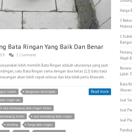
Dindin
Harga B
5 Reko
Materi
1 Kubi
Bangun
g Bata Ringan Yang Baik Dan Benar
Pertan
019
1 Comment
Wajib B
r masyarakat lebih memilih Bata Ringan adalah ukurannya yang jauh
Review
andingan, satu Bata Ringan sama dengan dua belas (12) batu bata
Lebih T
sangan akan lebih cepat selesai dan kita tidak perlu khawatir…
Bata Ri
Ukuran
Read more
ngun rumah
bangunan bertingkat
Jual S
ata ringan aac
cara memasang bata ringan hebel
Jual Pa
 memasang hebel
cara memotong bata ringan
Jual P
dinding
harga bata ringan
Pandua