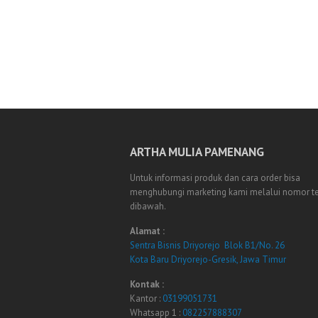
ARTHA MULIA PAMENANG
Untuk informasi produk dan cara order bisa
menghubungi marketing kami melalui nomor t
dibawah.
Alamat :
Sentra Bisnis Driyorejo Blok B1/No. 26
Kota Baru Driyorejo-Gresik, Jawa Timur
Kontak :
Kantor :
03199051731
Whatsapp 1 :
082257888307