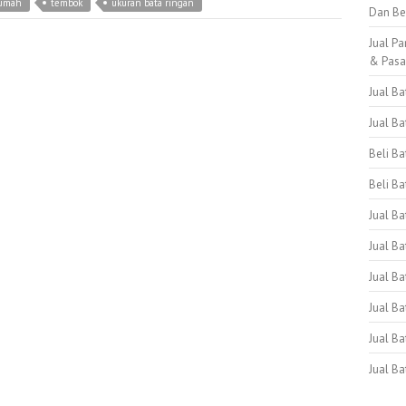
rumah
tembok
ukuran bata ringan
Dan Be
Jual Pa
& Pas
Jual B
Jual B
Beli B
Beli Ba
Jual B
Jual Ba
Jual Ba
Jual B
Jual B
Jual B