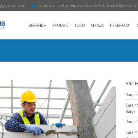
ng@yahoo.com
Sentra Bisnis Driyorejo Blok B1/26, Kota Baru Driyorejo-G
BERANDA
PRODUK
TOKO
HARGA
PEKERJAAN
ARTI
Harga 
Bata ri
Harga
Harga 
Cara M