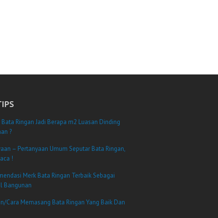
TIPS
 Bata Ringan Jadi Berapa m2 Luasan Dinding
an ?
yaan – Pertanyaan Umum Seputar Bata Ringan,
aca !
mendasi Merk Bata Ringan Terbaik Sebagai
al Bangunan
n/Cara Memasang Bata Ringan Yang Baik Dan