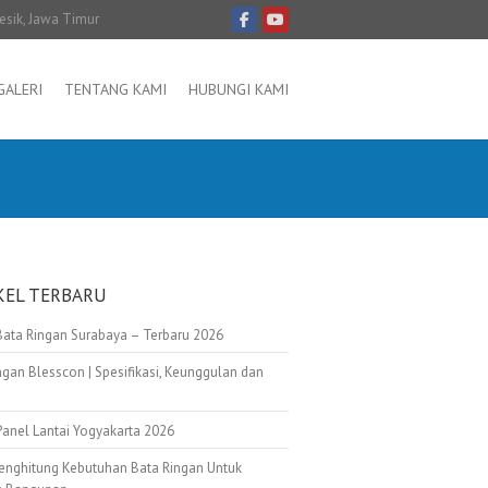
resik, Jawa Timur
GALERI
TENTANG KAMI
HUBUNGI KAMI
KEL TERBARU
Bata Ringan Surabaya – Terbaru 2026
ngan Blesscon | Spesifikasi, Keunggulan dan
Panel Lantai Yogyakarta 2026
enghitung Kebutuhan Bata Ringan Untuk