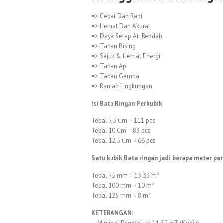
=> Cepat Dan Rapi
=> Hemat Dan Akurat
=> Daya Serap Air Rendah
=> Tahan Bising
=> Sejuk & Hemat Energi
=> Tahan Api
=> Tahan Gempa
=> Ramah Lingkungan
Isi Bata Ringan Perkubik
Tebal 7,5 Cm = 111 pcs
Tebal 10 Cm = 83 pcs
Tebal 12,5 Cm = 66 pcs
Satu kubik Bata ringan jadi berapa meter per
Tebal 75 mm = 13.33 m²
Tebal 100 mm = 10 m²
Tebal 125 mm = 8 m²
KETERANGAN
:
– Minimal Pembelian 11,52 m3 (Kubik)