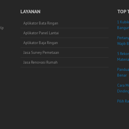
LAYANAN
TOP 
1 Kubik
Aplikator Bata Ringan
elp
Bangun
Aplikator Panel Lantai
Pertan
Aplikator Baja Ringan
Wajib B
Jasa Survey Pemetaan
5 Reko
Materi
Jasa Renovasi Rumah
Pandua
Benar
Cara M
Dindin
Pilih R