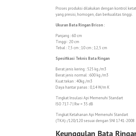
Proses produksi dilakukan dengan kontrol ke
yang presisi, homogen, dan berkualitas tinggi.
Ukuran Bata Ringan Bricon :
Panjang : 60 cm
Tinggi : 20 cm
Tebal : 7,5 cm ; 10 cm ; 12,5 cm
Spesifikasi Teknis Bata Ringan
Berat jenis kering : 525 kg /m3
Berat jenis normal : 600 kg /m3
Kuat tekan : 40kg /m3
Daya hantar panas : 0,14 W/m K
Tingkat Insulasi Api Memenuhi Standart
ISO 717-7 | Rw = 35 dB
Tingkat Ketahanan Api Memenuhi Standart
(TKA)-/120/120 sesuai dengan SNI 1741-2008
Keunggulan Bata Ringan