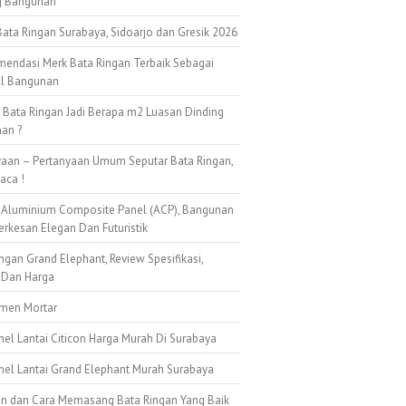
g Bangunan
ata Ringan Surabaya, Sidoarjo dan Gresik 2026
mendasi Merk Bata Ringan Terbaik Sebagai
al Bangunan
k Bata Ringan Jadi Berapa m2 Luasan Dinding
an ?
yaan – Pertanyaan Umum Seputar Bata Ringan,
aca !
 Aluminium Composite Panel (ACP), Bangunan
erkesan Elegan Dan Futuristik
ngan Grand Elephant, Review Spesifikasi,
 Dan Harga
emen Mortar
nel Lantai Citicon Harga Murah Di Surabaya
anel Lantai Grand Elephant Murah Surabaya
n dan Cara Memasang Bata Ringan Yang Baik