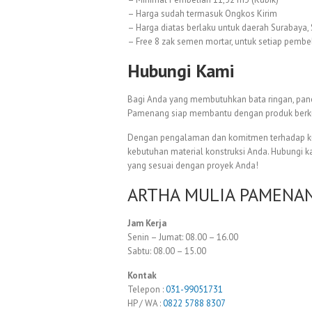
– Harga sudah termasuk Ongkos Kirim
– Harga diatas berlaku untuk daerah Surabaya, 
– Free 8 zak semen mortar, untuk setiap pembel
Hubungi Kami
Bagi Anda yang membutuhkan bata ringan, panel
Pamenang siap membantu dengan produk berkua
Dengan pengalaman dan komitmen terhadap kual
kebutuhan material konstruksi Anda. Hubungi 
yang sesuai dengan proyek Anda!
ARTHA MULIA PAMENANG.
Jam Kerja
Senin – Jumat: 08.00 – 16.00
Sabtu: 08.00 – 15.00
Kontak
Telepon :
031-99051731
HP / WA :
0822 5788 8307