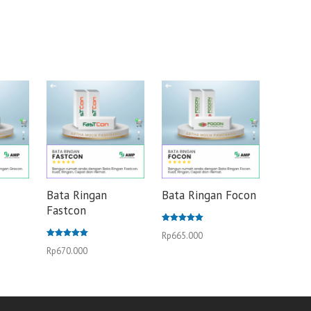
Bata Ringan
Bata Ringan Focon
Fastcon
Dinilai
Rp
665.000
5.00
Dinilai
dari 5
Rp
670.000
5.00
dari 5