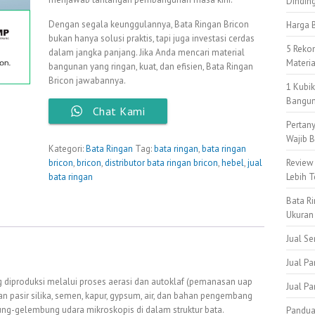
Dindin
Dengan segala keunggulannya, Bata Ringan Bricon
Harga B
bukan hanya solusi praktis, tapi juga investasi cerdas
5 Reko
dalam jangka panjang. Jika Anda mencari material
Materi
bangunan yang ringan, kuat, dan efisien, Bata Ringan
Bricon jawabannya.
1 Kubi
Bangun
Chat Kami
Pertan
Wajib B
Kategori:
Bata Ringan
Tag:
bata ringan
,
bata ringan
bricon
,
bricon
,
distributor bata ringan bricon
,
hebel
,
jual
Review
bata ringan
Lebih T
Bata Ri
Ukuran
Jual S
Jual Pa
g diproduksi melalui proses aerasi dan autoklaf (pemanasan uap
Jual P
uran pasir silika, semen, kapur, gypsum, air, dan bahan pengembang
g-gelembung udara mikroskopis di dalam struktur bata.
Pandua