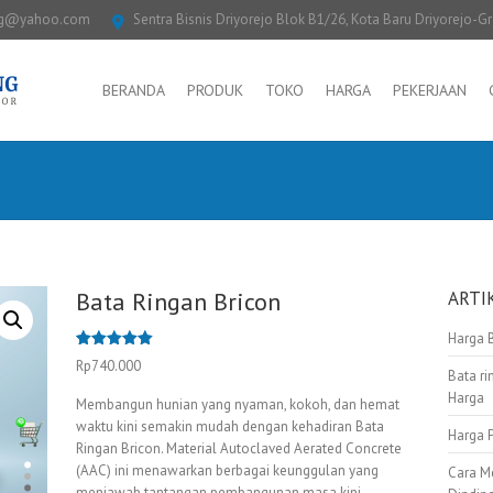
ng@yahoo.com
Sentra Bisnis Driyorejo Blok B1/26, Kota Baru Driyorejo-G
BERANDA
PRODUK
TOKO
HARGA
PEKERJAAN
Bata Ringan Bricon
ARTI
Harga 
Peringkat
1
Rp
740.000
5.00
dari 5
Bata ri
berdasarka
Harga
n
penilaian
Membangun hunian yang nyaman, kokoh, dan hemat
pelanggan
waktu kini semakin mudah dengan kehadiran Bata
Harga 
Ringan Bricon. Material Autoclaved Aerated Concrete
(AAC) ini menawarkan berbagai keunggulan yang
Cara M
menjawab tantangan pembangunan masa kini.