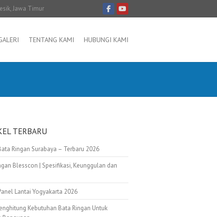
resik, Jawa Timur
GALERI
TENTANG KAMI
HUBUNGI KAMI
KEL TERBARU
Bata Ringan Surabaya – Terbaru 2026
ngan Blesscon | Spesifikasi, Keunggulan dan
Panel Lantai Yogyakarta 2026
enghitung Kebutuhan Bata Ringan Untuk