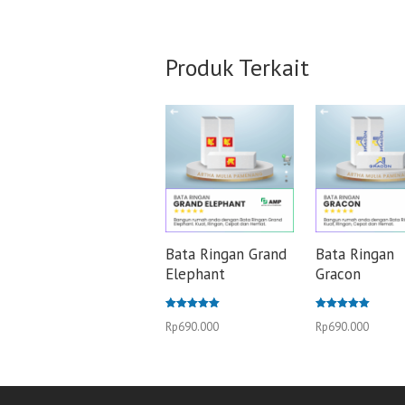
Produk Terkait
Bata Ringan Grand
Bata Ringan
Elephant
Gracon
Dinilai
Dinilai
Rp
690.000
Rp
690.000
5.00
5.00
dari 5
dari 5