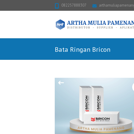
082257888307
arthamuliapamena
Bata Ringan Bricon