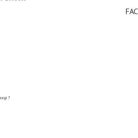
FA
segi ?