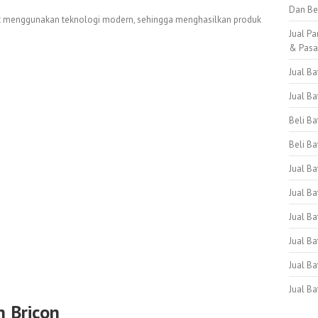
Dan Be
tat menggunakan teknologi modern, sehingga menghasilkan produk
Jual Pa
& Pas
Jual B
Jual B
Beli B
Beli Ba
Jual B
Jual Ba
Jual Ba
Jual B
Jual B
Jual B
 Bricon