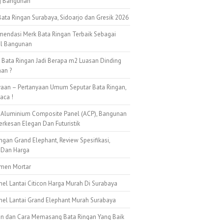
g Bangunan
ata Ringan Surabaya, Sidoarjo dan Gresik 2026
mendasi Merk Bata Ringan Terbaik Sebagai
al Bangunan
k Bata Ringan Jadi Berapa m2 Luasan Dinding
an ?
yaan – Pertanyaan Umum Seputar Bata Ringan,
aca !
 Aluminium Composite Panel (ACP), Bangunan
erkesan Elegan Dan Futuristik
ngan Grand Elephant, Review Spesifikasi,
 Dan Harga
emen Mortar
nel Lantai Citicon Harga Murah Di Surabaya
anel Lantai Grand Elephant Murah Surabaya
n dan Cara Memasang Bata Ringan Yang Baik