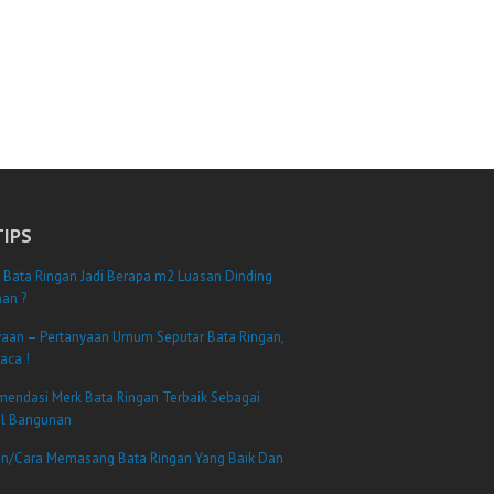
TIPS
 Bata Ringan Jadi Berapa m2 Luasan Dinding
an ?
yaan – Pertanyaan Umum Seputar Bata Ringan,
aca !
mendasi Merk Bata Ringan Terbaik Sebagai
al Bangunan
n/Cara Memasang Bata Ringan Yang Baik Dan