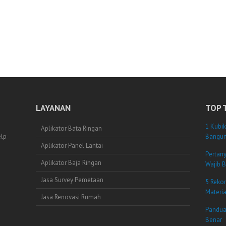
LAYANAN
TOP 
1 Kubik
Aplikator Bata Ringan
elp
Bangun
Aplikator Panel Lantai
Pertan
Aplikator Baja Ringan
Wajib B
Jasa Survey Pemetaan
5 Reko
Materi
Jasa Renovasi Rumah
Pandua
Benar