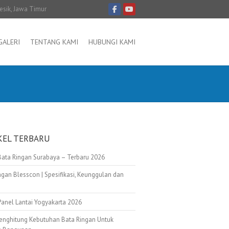
resik, Jawa Timur
GALERI
TENTANG KAMI
HUBUNGI KAMI
KEL TERBARU
Bata Ringan Surabaya – Terbaru 2026
ngan Blesscon | Spesifikasi, Keunggulan dan
Panel Lantai Yogyakarta 2026
enghitung Kebutuhan Bata Ringan Untuk