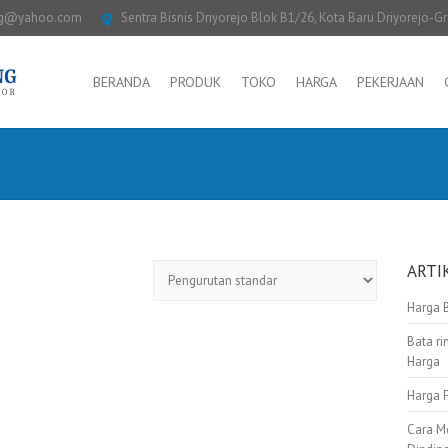
ng@yahoo.com
Sentra Bisnis Driyorejo Blok B1/26, Kota Baru Driyorejo-G
BERANDA
PRODUK
TOKO
HARGA
PEKERJAAN
ARTI
Harga 
Bata ri
Harga
Harga 
Cara M