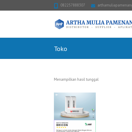
082257888307
arthamuliapamena
Toko
Menampilkan hasil tunggal