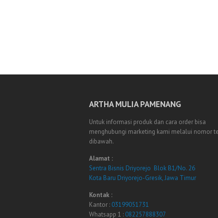
ARTHA MULIA PAMENANG
Untuk informasi produk dan cara order bisa
menghubungi marketing kami melalui nomor t
dibawah.
Alamat :
Sentra Bisnis Driyorejo Blok B1/No. 26
Kota Baru Driyorejo-Gresik, Jawa Timur
Kontak :
Kantor :
03199051731
Whatsapp 1 :
082257888307