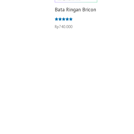
Bata Ringan Bricon
Dinilai
Rp
740.000
5.00
dari 5