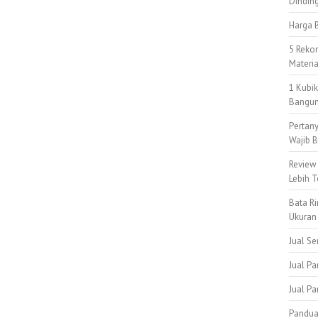
Dindin
Harga B
5 Reko
Materi
1 Kubi
Bangun
Pertan
Wajib B
Review
Lebih T
Bata Ri
Ukuran
Jual S
Jual Pa
Jual P
Pandua