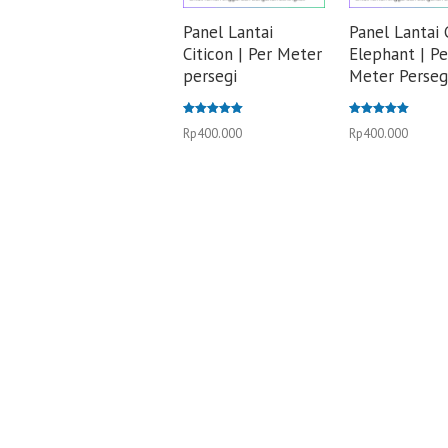
Panel Lantai
Panel Lantai 
Citicon | Per Meter
Elephant | Pe
persegi
Meter Perseg
Dinilai
Dinilai
Rp
400.000
Rp
400.000
5.00
5.00
dari 5
dari 5