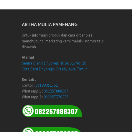
ARTHA MULIA PAMENANG
Untuk informasi produk dan cara order bisa
menghubungi marketing kami melalui nomor telp
dibawah.
Alamat :
Sentra Bisnis Driyorejo Blok B1/No. 26
Kota Baru Driyorejo-Gresik, Jawa Timur
Kontak :
Kantor :
03199051731
Whatsapp 1 :
082257888307
Whatsapp 2 :
082257370537