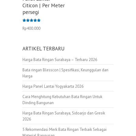
Citicon | Per Meter
persegi
Dinilai
Rp
400.000
5.00
dari 5
ARTIKEL TERBARU
Harga Bata Ringan Surabaya – Terbaru 2026
Bata ringan Blesscon | Spesifikasi, Keunggulan dan
Harga
Harga Panel Lantai Yogyakarta 2026
Cara Menghitung Kebutuhan Bata Ringan Untuk
Dinding Bangunan
Harga Bata Ringan Surabaya, Sidoarjo dan Gresik
2026
5 Rekomendasi Merk Bata Ringan Terbaik Sebagai
Material Bangunan