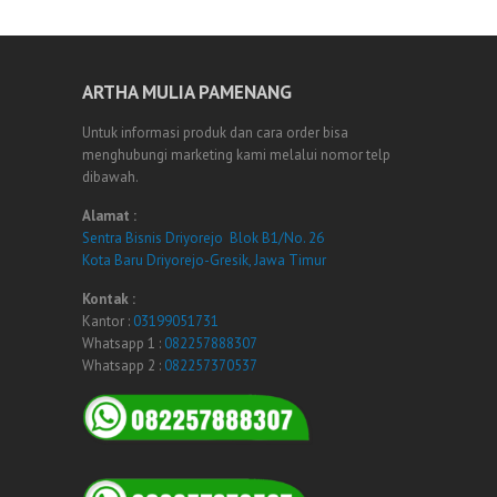
ARTHA MULIA PAMENANG
Untuk informasi produk dan cara order bisa
menghubungi marketing kami melalui nomor telp
dibawah.
Alamat :
Sentra Bisnis Driyorejo Blok B1/No. 26
Kota Baru Driyorejo-Gresik, Jawa Timur
Kontak :
Kantor :
03199051731
Whatsapp 1 :
082257888307
Whatsapp 2 :
082257370537