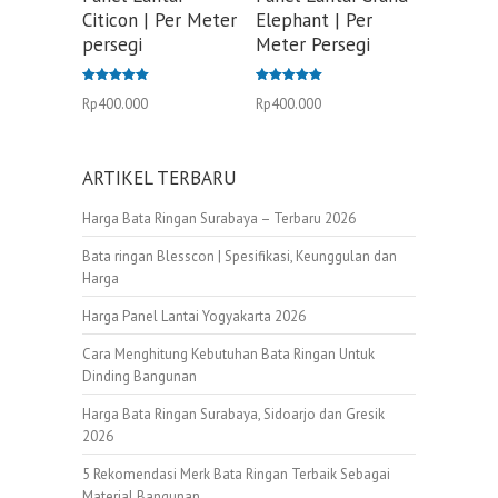
Citicon | Per Meter
Elephant | Per
persegi
Meter Persegi
Dinilai
Dinilai
Rp
400.000
Rp
400.000
5.00
5.00
dari 5
dari 5
ARTIKEL TERBARU
Harga Bata Ringan Surabaya – Terbaru 2026
Bata ringan Blesscon | Spesifikasi, Keunggulan dan
Harga
Harga Panel Lantai Yogyakarta 2026
Cara Menghitung Kebutuhan Bata Ringan Untuk
Dinding Bangunan
Harga Bata Ringan Surabaya, Sidoarjo dan Gresik
2026
5 Rekomendasi Merk Bata Ringan Terbaik Sebagai
Material Bangunan