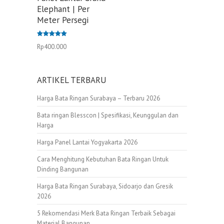
Elephant | Per
Meter Persegi
Dinilai
Rp
400.000
5.00
dari 5
ARTIKEL TERBARU
Harga Bata Ringan Surabaya – Terbaru 2026
Bata ringan Blesscon | Spesifikasi, Keunggulan dan
Harga
Harga Panel Lantai Yogyakarta 2026
Cara Menghitung Kebutuhan Bata Ringan Untuk
Dinding Bangunan
Harga Bata Ringan Surabaya, Sidoarjo dan Gresik
2026
5 Rekomendasi Merk Bata Ringan Terbaik Sebagai
Material Bangunan