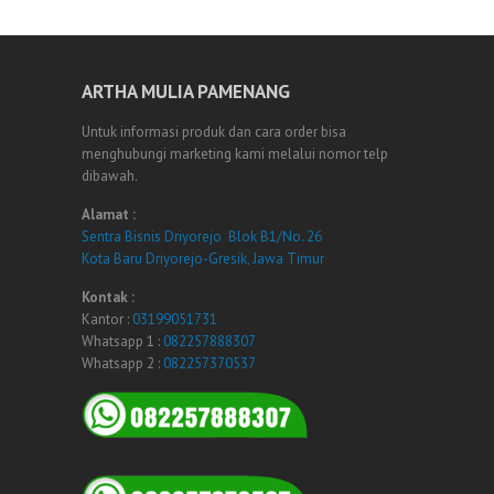
ARTHA MULIA PAMENANG
Untuk informasi produk dan cara order bisa
menghubungi marketing kami melalui nomor telp
dibawah.
Alamat :
Sentra Bisnis Driyorejo Blok B1/No. 26
Kota Baru Driyorejo-Gresik, Jawa Timur
Kontak :
Kantor :
03199051731
Whatsapp 1 :
082257888307
Whatsapp 2 :
082257370537