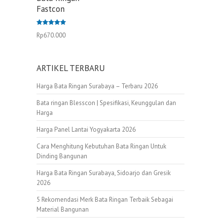
Fastcon
Dinilai
Rp
670.000
5.00
dari 5
ARTIKEL TERBARU
Harga Bata Ringan Surabaya – Terbaru 2026
Bata ringan Blesscon | Spesifikasi, Keunggulan dan
Harga
Harga Panel Lantai Yogyakarta 2026
Cara Menghitung Kebutuhan Bata Ringan Untuk
Dinding Bangunan
Harga Bata Ringan Surabaya, Sidoarjo dan Gresik
2026
5 Rekomendasi Merk Bata Ringan Terbaik Sebagai
Material Bangunan