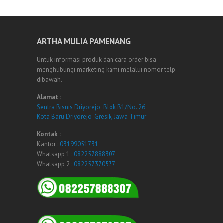
ARTHA MULIA PAMENANG
Untuk informasi produk dan cara order bisa
menghubungi marketing kami melalui nomor telp
dibawah.
Alamat :
Sentra Bisnis Driyorejo Blok B1/No. 26
Kota Baru Driyorejo-Gresik, Jawa Timur
Kontak :
Kantor :
03199051731
Whatsapp 1 :
082257888307
Whatsapp 2 :
082257370537