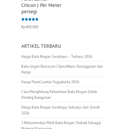
Citicon | Per Meter
persegi
Dinilai
Rp
400.000
5.00
dari 5
ARTIKEL TERBARU
Harga Bata Ringan Surabaya – Terbaru 2026
Bata ringan Blesscon | Spesifikasi, Keunggulan dan
Harga
Harga Panel Lantai Yogyakarta 2026
Cara Menghitung Kebutuhan Bata Ringan Untuk
Dinding Bangunan
Harga Bata Ringan Surabaya, Sidoarjo dan Gresik
2026
5 Rekomendasi Merk Bata Ringan Terbaik Sebagai
Material Bangunan