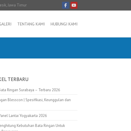
resik, Jawa Timur
GALERI
TENTANG KAMI
HUBUNGI KAMI
KEL TERBARU
Bata Ringan Surabaya – Terbaru 2026
ngan Blesscon | Spesifikasi, Keunggulan dan
Panel Lantai Yogyakarta 2026
enghitung Kebutuhan Bata Ringan Untuk