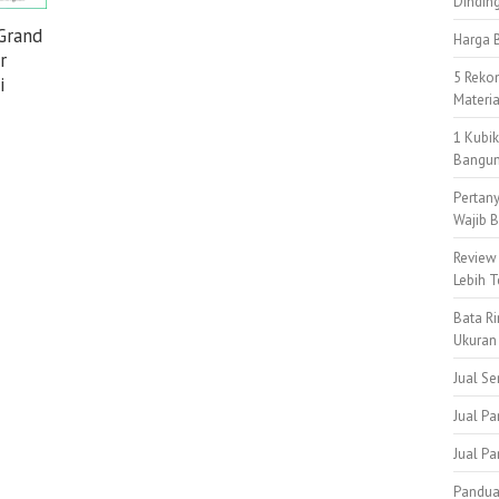
Dindin
Grand
Harga B
r
5 Reko
i
Materi
1 Kubi
Bangun
Pertan
Wajib B
Review
Lebih T
Bata Ri
Ukuran
Jual S
Jual Pa
Jual P
Pandua