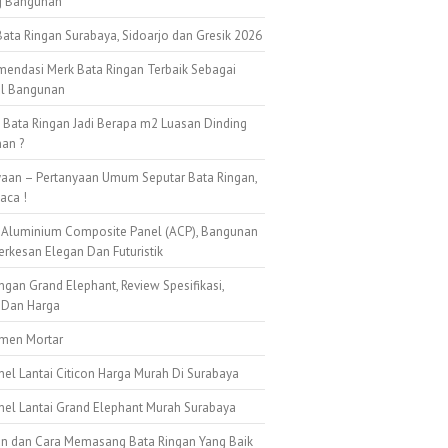
g Bangunan
ata Ringan Surabaya, Sidoarjo dan Gresik 2026
mendasi Merk Bata Ringan Terbaik Sebagai
al Bangunan
k Bata Ringan Jadi Berapa m2 Luasan Dinding
an ?
yaan – Pertanyaan Umum Seputar Bata Ringan,
aca !
 Aluminium Composite Panel (ACP), Bangunan
erkesan Elegan Dan Futuristik
ngan Grand Elephant, Review Spesifikasi,
 Dan Harga
emen Mortar
nel Lantai Citicon Harga Murah Di Surabaya
anel Lantai Grand Elephant Murah Surabaya
n dan Cara Memasang Bata Ringan Yang Baik