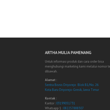
ARTHA MULIA PAMENANG
Untuk informasi produk dan cara order bisa
menghubungi marketing kami melalui nomor t
dibawah.
Alamat :
Sentra Bisnis Driyorejo Blok B1/No. 26
Kota Baru Driyorejo-Gresik, Jawa Timur
Kontak :
Kantor :
03199051731
Whatsapp 1 :
082257888307