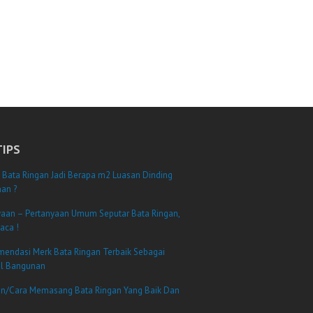
TIPS
 Bata Ringan Jadi Berapa m2 Luasan Dinding
an ?
yaan – Pertanyaan Umum Seputar Bata Ringan,
aca !
mendasi Merk Bata Ringan Terbaik Sebagai
al Bangunan
n/Cara Memasang Bata Ringan Yang Baik Dan