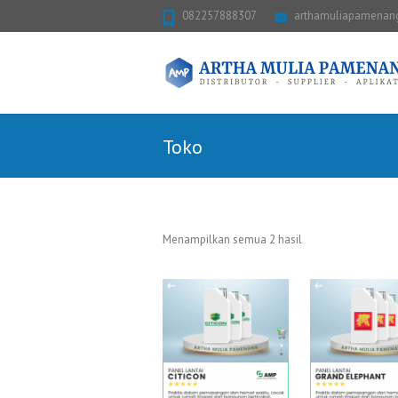
082257888307
arthamuliapamena
Toko
Menampilkan semua 2 hasil