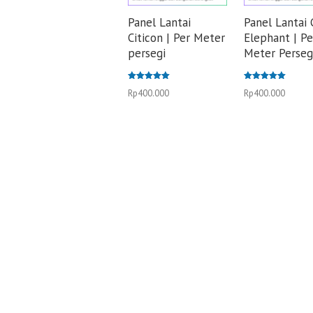
Panel Lantai
Panel Lantai 
Citicon | Per Meter
Elephant | Pe
persegi
Meter Perseg
Dinilai
Dinilai
Rp
400.000
Rp
400.000
5.00
5.00
dari 5
dari 5