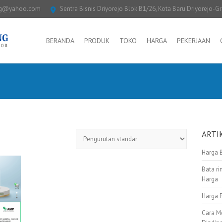
ng@yahoo.com
Sentra Bisnis Driyorejo Blok B1/26, Kota Baru Driyorejo-G
BERANDA
PRODUK
TOKO
HARGA
PEKERJAAN
ARTI
Harga 
Bata ri
Harga
Harga 
Cara M