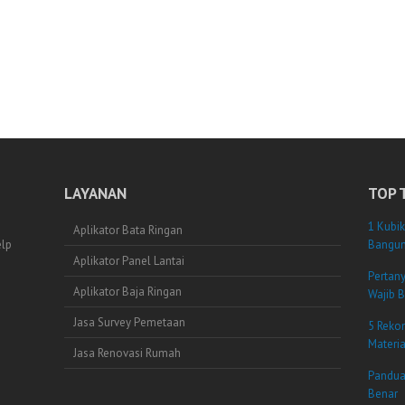
LAYANAN
TOP 
1 Kubik
Aplikator Bata Ringan
elp
Bangun
Aplikator Panel Lantai
Pertan
Aplikator Baja Ringan
Wajib B
Jasa Survey Pemetaan
5 Reko
Materi
Jasa Renovasi Rumah
Pandua
Benar